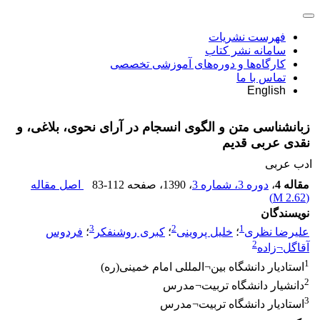
فهرست نشریات
سامانه نشر کتاب
کارگاه‌ها و دوره‌های آموزشی تخصصی
تماس با ما
English
زبانشناسی متن و الگوی انسجام در آرای نحوی، بلاغی، و
نقدی عربی قدیم
ادب عربی
مقاله 4
،
دوره 3، شماره 3
، 1390
، صفحه
83-112
اصل مقاله
)
2.62 M
(
نویسندگان
3
2
1
علیرضا نظری
؛
خلیل پروینی
؛
کبری روشنفکر
؛
فردوس
2
آقاگل¬زاده
1
استادیار دانشگاه بین¬المللی امام خمینی(ره)
2
دانشیار دانشگاه تربیت¬مدرس
3
استادیار دانشگاه تربیت¬مدرس