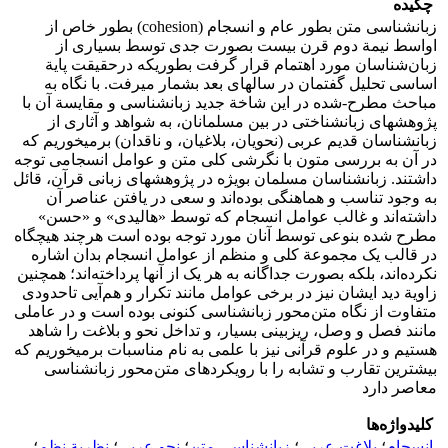
چکیده
زبانشناسی متن بطور عام و انسجام (cohesion) بطور خاص از
اواسط نیمة دوم قرن بیست بصورت جدی توسط بسیاری از
زبان‌شناسان مورد اهتمام قرار گرفت بطوریکه درحقیقت پایة
اساسی تحلیل گفتمان در سالهای بعد بشمار میرفت. با نگاه به
مباحث مطرح-شده در این شاخة جدید زبانشناسی و مقایسة آن با
پژوهشهای زبانشناختی در بین مسلمانان، به شواهد و آثاری از
زبانشناسان قدیم عربی (نحویان، بلاغیان، و ناقدان) برمیخوریم که
در آن به بررسی متون با نگرشی کلی متن و عوامل انسجامی توجه
داشتند. زبانشناسان مسلمان بویژه در پژوهشهای زبانی قرآن، قائل
به وجود تناسب و هماهنگی بوده‌اند و سعی در یافتن عناصر آن
داشته‌اند و غالب عوامل انسجام که توسط «هالیدی» و «حسن»
مطرح شده بنوعی توسط آنان مورد توجه بوده است هرچند هیچگاه
در قالب یک مجموعة کلی و منظم از عوامل انسجام بدان اشاره
نکرده‌اند، بلکه بصورت جداگانه به هر یک از آنها پرداخته‌اند؛ همچنین
زاویة دید ایشان نیز در برخی عوامل مانند تکرار و هم‌آیی تاحدودی
متفاوت از نگاه متن‌محور زبانشناسی کنونی بوده است و در عاملی
مانند فصل و وصل، ریزبینی بسیار، و تداخل نحو و بلاغت را شاهد
هستیم و در علوم قرآنی نیز با علمی به نام مناسبات برمیخوریم که
بیشترین تقارب و تشابه را با رویکردهای متن‌محور زبانشناسی
معاصر دارد
کلیدواژه‌ها
انسجام
؛
بلاغت عربی
؛
زبانشناسی متن
؛
نحو عربی
؛
نظریة نظم
؛