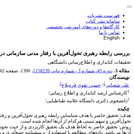
فهرست نشریات
سامانه نشر کتاب
کارگاه‌ها و دوره‌های آموزشی تخصصی
تماس با ما
English
بررسی رابطه رهبری تحول‌آفرین با رفتار مدنی سازمانی در ک
تحقیقات کتابداری و اطلاع‌رسانی دانشگاهی
مقاله 3
،
دوره 45، شماره 3 - شماره پیاپی 1158239
، 1390
، صفحه
-62
نویسندگان
2
1
علی شعبانی
؛
حسین تقوی قره‌بلاغ
1
کارشناس ارشد کتابداری و اطلاع رسانی؛
2
دانشجوی دکتری دانشگاه علامه طباطبایی؛
چکیده
هدف: تحقیق حاضر با هدف شناسایی رابطه رهبری تحول‌آفرین و رفتار
تحول‌آفرین و سهم تبیینی هرکدام از آن‌ها انجام شده است.
روش: تحقیق حاضر به لحاظ هدف یک تحقیق کاربردی و از حیث نحوه گرد
آن‌ها می‌باشد. داده‌های مطالعه با استفاده از پرسشنامه جمع‌آوری و