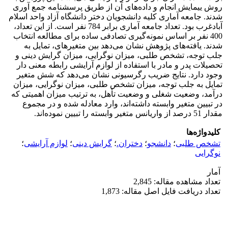
روش ییمایش انجام و داده‌های آن از طریق پرسشنامه جمع آوری
شدند. جامعه آماری کلیه دانشجویان دختر دانشگاه آزاد واحد اسلام
آبادغرب بود. تعداد جامعه آماری برابر 784 نفر است. از این تعداد،
400 نفر بر اساس نمونه‌گیری تصادفی ساده برای مطالعه انتخاب
شدند. یافته‌های پژوهش نشان می‌دهد بین متغیرهای، تمایل به
جلب توجه، تشخص طلبی، میزان نوگرایی، میزان گرایش‌ دینی و
تحصیلات پدر و مادر با استفاده از لوازم آرایشی رابطه معنی دار
وجود دارد. نتایج ضریب رگرسیونی نشان می‌دهد که شش متغیر
تمایل به جلب توجه، میزان تشخص طلبی، میزان نوگرایی، میزان
درآمد، وضعیت شغلی و وضعیت تأهل، به ترتیب میزان اهمیتی که
در تبیین متغیر وابسته داشته‌اند، وارد معادله شده و در مجموع
مقدار 51 درصد از واریانس متغیر وابسته را تبیین نموده‌اند.
کلیدواژه‌ها
تشخص طلبی
؛
دانشجو
؛
دختران.
؛
گرایش‌ دینی
؛
لوازم آرایشی
؛
نوگرایی
آمار
تعداد مشاهده مقاله: 2,845
تعداد دریافت فایل اصل مقاله: 1,873