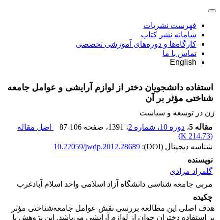
فهرست نشریات
سامانه نشر کتاب
کارگاه‌ها و دوره‌های آموزشی تخصصی
تماس با ما
English
استفاده دانشجویان دختر از لوازم آرایشی و عوامل جامعه
شناختی مؤثر بر آن
زن در توسعه و سیاست
مقاله 5
،
دوره 10، شماره 2
، 1391
، صفحه
87-106
اصل مقاله
)
214.73 K
(
شناسه دیجیتال (DOI):
10.22059/jwdp.2012.28689
نویسنده
گلمراد مرادی
مربی جامعه شناسی دانشگاه آزاد اسلامی واحد اسلام آبادغرب
چکیده
هدف اصلی این مطالعه بررسی نقش عوامل جامعه‌شناختی مؤثر
بر استفاده دختران جوان از لوازم آرایشی می‌باشد. این پژوهش با