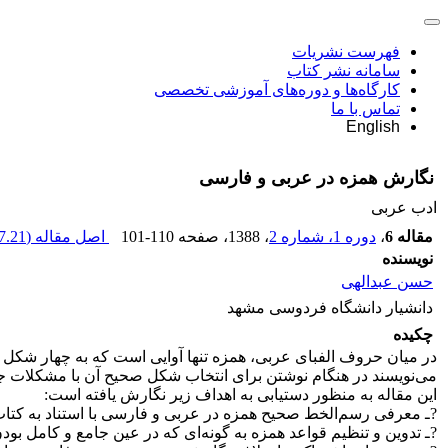
فهرست نشریات
سامانه نشر کتاب
کارگاه‌ها و دوره‌های آموزشی تخصصی
تماس با ما
English
نگارش همزه در عربی و فارسی
ادب عربی
مقاله 6
،
دوره 1، شماره 2
، 1388
، صفحه
101-110
اصل مقاله (
.21 K
نویسنده
حسن عبدالهی
دانشیار دانشگاه فردوسی مشهد
چکیده
در میان حروف الفبای عربی، همزه تنها آوایی است که به چهار شکل م
می‌نویسند در هنگام نوشتن برای انتخاب شکل صحیح آن با مشکلات جد
این مقاله به منظور دستیابی به اهداف زیر نگارش یافته است:
?ـ معرفی رسم‌الخط صحیح همزه در عربی و فارسی با استناد به کتاب‌ه
?ـ تدوین و تنظیم قواعد همزه به گونه‌ای که در عین جامع و کامل بود