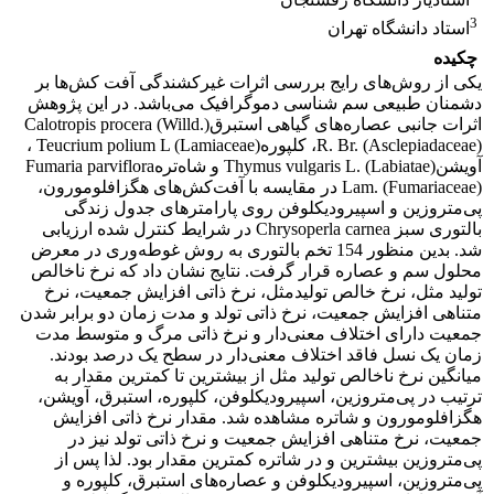
3
استاد دانشگاه تهران
چکیده
یکی از روش‌های رایج بررسی اثرات غیرکشندگی آفت کش‌ها بر
دشمنان طبیعی سم شناسی دموگرافیک می‌باشد. در این پژوهش
اثرات جانبی عصاره‌های گیاهی استبرقCalotropis procera (Willd.)
R. Br. (Asclepiadaceae)، کلپورهTeucrium polium L (Lamiaceae) ،
آویشنThymus vulgaris L. (Labiatae) و شاه‌ترهFumaria parviflora
Lam. (Fumariaceae) در مقایسه با آفت‌کش‌های هگزافلومورون،
پی‌متروزین و اسپیرودیکلوفن روی پارامترهای جدول زندگی
بالتوری سبز Chrysoperla carnea در شرایط کنترل شده ارزیابی
شد. بدین منظور 154 تخم بالتوری به روش غوطه‌وری در معرض
محلول سم و عصاره قرار گرفت. نتایج نشان داد که نرخ ناخالص
تولید مثل، نرخ خالص تولیدمثل، نرخ ذاتی افزایش جمعیت، نرخ
متناهی افزایش جمعیت، نرخ ذاتی تولد و مدت زمان دو برابر شدن
جمعیت دارای اختلاف معنی‌دار و نرخ ذاتی مرگ و متوسط مدت
زمان یک نسل فاقد اختلاف معنی‌دار در سطح یک درصد بودند.
میانگین نرخ ناخالص تولید مثل از بیشترین تا کمترین مقدار به
ترتیب در پی‌متروزین، اسپیرودیکلوفن، کلپوره، استبرق، آویشن،
هگزافلومورون و شاتره مشاهده شد. مقدار نرخ ذاتی افزایش
جمعیت، نرخ متناهی افزایش جمعیت و نرخ ذاتی تولد نیز در
پی‌متروزین بیشترین و در شاتره کمترین مقدار بود. لذا پس از
پی‌متروزین، اسپیرودیکلوفن و عصاره‌های استبرق، کلپوره و