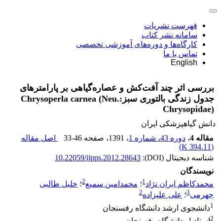
فهرست نشریات
سامانه نشر کتاب
کارگاه‌ها و دوره‌های آموزشی تخصصی
تماس با ما
English
بررسی اثر چند آفت‌کش و عصاره‌گیاهی بر پارامترهای
جدول زندگی بالتوری سبزChrysoperla carnea (Neu.:
Chrysopidae)
دانش گیاهپزشکی ایران
مقاله 4
،
دوره 43، شماره 1
، 1391
، صفحه
33-46
اصل مقاله
)
394.11 K
(
شناسه دیجیتال (DOI):
10.22059/ijpps.2012.28643
نویسندگان
2
1
محمدکاظم ایران نژاد
؛
محمدامین سمیع
؛
خلیل طالبی
2
3
جهرمی
؛
علی علیزاده
1
دانشجوی ارشد دانشگاه رفسنجان
2
استادیار دانشگاه رفسنجان