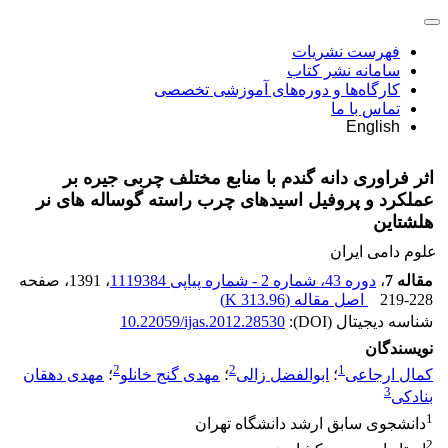
فهرست نشریات
سامانه نشر کتاب
کارگاه‌ها و دوره‌های آموزشی تخصصی
تماس با ما
English
اثر فراوری دانه گندم با منابع مختلف چربی جیره بر
عملکرد و پروفیل اسیدهای چرب راسته گوساله های نر
هلشتاین
علوم دامی ایران
مقاله 7
،
دوره 43، شماره 2 - شماره پیاپی 1119384
، 1391
، صفحه
219-228
اصل مقاله (
313.96 K
)
شناسه دیجیتال (DOI):
10.22059/ijas.2012.28530
نویسندگان
2
2
1
کمال ارجاعی
؛
ابوالفضل زالی
؛
مهدی گنج خانلو
؛
مهدی دهقان
3
بنادکی
1
دانشجوی سابق ارشد دانشگاه تهران
2