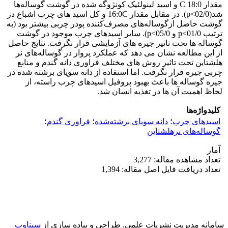
مقدار 18:0 C و اسید لینولئیک کونژوگه شده در گوشت گوساله‌ها
شد(02/0>p). در مقابل مقدار 16:0C و کل اسید های چرب اشباع در
گوشت حاصل ازگوساله‌های مصرف‌کننده پودر چربی بیشتر بود (به
ترتیب 01/0>p و 05/0>p). سایر اسیدهای چرب موجود در گوشت
گوساله ها تحت تاثیر جیره های آزمایشی قرار نگرفت. نتایج حاصل
از این مطالعه نشان می دهد که عملکرد پروار در گوساله‌های نر
هلشتاین تحت تاثیر روش های مختلف فراوری دانه گندم و منابع
چربی جیره قرار نگرفت. اما استفاده از دانه سویای برشته شده در
جیره گوساله ها باعث بهبود پروفیل اسید‌های چرب راسته، از
لحاظ اهمیت آن ها در تغذیه انسان شد.
کلیدواژه‌ها
اسید‌های چرب
؛
دانه سویای برشته‌شده
؛
فراوری گندم
؛
گوساله‌های نرهلشتاین
آمار
تعداد مشاهده مقاله: 3,277
تعداد دریافت فایل اصل مقاله: 1,394
سامانه مدیریت نشریات علمی.
طراحی و پیاده سازی از
سیناوب