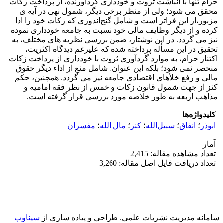
حرام تنها با انباشت ثروت و خودداری گردآورنده، از پرداخت زکات
محقق می شود؛ ولی از منظر برخی دیگر، شمول نهی در آیه ی
مزبور،از این فراتر است و شامل گنج‌اندوزی که زکات خود را ادا
کرده و از دیگر وظایف مالی خود نسبت به جامعه خودداری نموده
نیز می گردد. در این نوشتار، ضمن بررسی نظریه های مختلف، به
تحقیق در این مسأله پرداخته شده که علیرغم دیدگاه اکثریت،
اکتناز حرام، به موارد گردآوری ثروت با خودداری از پرداخت زکات
منحصر نمی شود؛ بلکه این عنوان، شامل منع از اداء دیگر حقوق
مالی و رفع خلأهای اقتصادی جامعه نیز می گردد. همچنین، حکم
کنز از جهت شمول قانون زکات و خمس از نظر فقه امامیه و
مذاهب اربعه به طور خلاصه مورد بررسی قرار گرفته است.
کلیدواژه‌ها
ابوذر
؛
انفاق
؛
سبیل‌الله
؛
کنز
؛
مال الله
؛
مفسران
آمار
تعداد مشاهده مقاله: 2,415
تعداد دریافت فایل اصل مقاله: 3,260
سامانه مدیریت نشریات علمی.
طراحی و پیاده سازی از
سیناوب