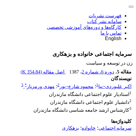
فهرست نشریات
سامانه نشر کتاب
کارگاه‌ها و دوره‌های آموزشی تخصصی
تماس با ما
English
سرمایه اجتماعی خانواده و بزهکاری
زن در توسعه و سیاست
مقاله 5
،
دوره 6، شماره 2
، 1387
اصل مقاله (
354.84 K
)
نویسندگان
3
*
2
1
اکبر علیوردی¬نیا
؛
محمود شارع¬پور
؛
مهدی ورمزیار
1
استادیار علوم اجتماعی دانشگاه مازندران
2
دانشیار علوم اجتماعی دانشگاه مازندران
3
کارشناس ارشد جامعه شناسی دانشگاه مازندران
کلیدواژه‌ها
سرمایه اجتماعی
؛
خانواده
؛
بزهکاری