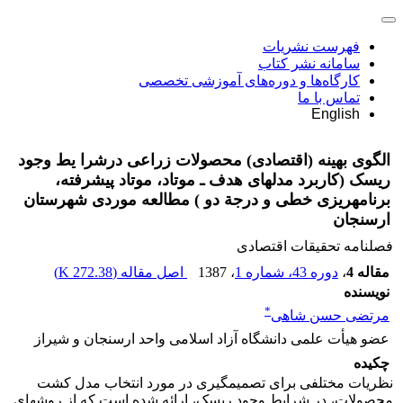
فهرست نشریات
سامانه نشر کتاب
کارگاه‌ها و دوره‌های آموزشی تخصصی
تماس با ما
English
الگوی بهینه (اقتصادی) محصولات زراعی درشرا یط وجود
ریسک (کاربرد مدل‎های هدف ـ موتاد، موتاد پیشرفته،
برنامه‎ریزی خطی و درجة دو ) مطالعه موردی شهرستان
ارسنجان
فصلنامه تحقیقات اقتصادی
مقاله 4
،
دوره 43، شماره 1
، 1387
اصل مقاله (
272.38 K
)
نویسنده
*
مرتضی حسن شاهی
عضو هیأت علمی دانشگاه آزاد اسلامی واحد ارسنجان و شیراز
چکیده
نظریات مختلفی برای تصمیم‎گیری در مورد انتخاب مدل کشت
محصولات، در شرایط وجود ریسک، ارائه شده است که از روش‎های