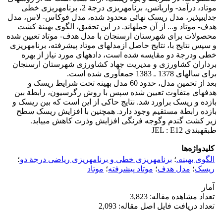
موتاد، درآمد- واریانس، برنامه‎ریزی درجة 2، برنامه‎ریزی خطی
جدایی‎پذیر، مدل ریسک نهائی محدود شده، مدل فوکاس- لاس، مدل
هدف- موتاد و... از آن جمله‎اند. در این تحقیق، الگوی بهینة کشت
محصولات برای شهرستان ارسنجان با مدل هدف- موتاد تعیین شده
و سپس نتایج با، نتایج حاصل ازمدل‎های موتاد پیشرفته، برنامه‎ریزی
خطی ودرجة دو مقایسه شده است، داده‎های مورد نیاز از بهره
برداران کشاورزی و مدیریت جهاد کشاورزی شهرستان ارسنجان
برای سال‎های 1378 ـ 1383 جمع‎آوری شده است.
بعد از تخمین مدل، حدود 60 مدل بهینه تحت شرایط ریسک و
هدف‎های متفاوت تعیین شده سپس با روش رگرسیون، رابطة بین
بازده و ریسک براورد شد. نتایج حاکی از این است که بین ریسک و
بازده رابطة مستقیم وجود دارد. هم‎چنین با افزایش ریسک سطح
زیر کشت گندم وگوجه فرنگی افزایش وذرت کاهش می‎یابد.
طبقه‎بندی JEL : E12
کلیدواژه‌ها
الگوی بهینه.
؛
برنامه‎ریزی خطی و برنامه‎ریزی ریاضی درجة دو
؛
ریسک
؛
مدل هدف
؛
موتاد پیشرفته
؛
موتاد
آمار
تعداد مشاهده مقاله: 3,823
تعداد دریافت فایل اصل مقاله: 2,093