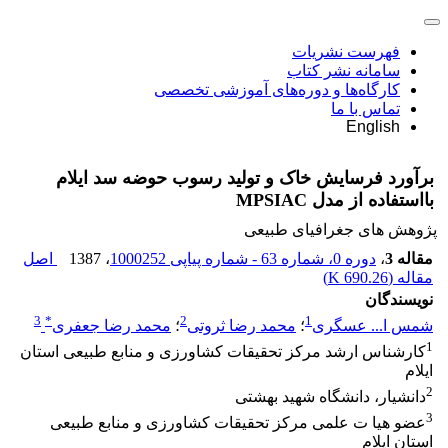
فهرست نشریات
سامانه نشر کتاب
کارگاه‌ها و دوره‌های آموزشی تخصصی
تماس با ما
English
برآورد فرسایش خاک و تولید رسوب حوضه سد ایلام
بااستفاده از مدل MPSIAC
پژوهش های جغرافیای طبیعی
مقاله 3
،
دوره 0، شماره 63 - شماره پیاپی 1000252
، 1387
اصل
مقاله (
690.26 K
)
نویسندگان
3
*
2
1
شمس ا... عسگری
؛
محمد رضا ثروتی
؛
محمد رضا جعفری
1
کارشناس ارشد مرکز تحقیقات کشاورزی و منابع طبیعی استان
ایلام
2
دانشیار، دانشگاه شهید بهشتی
3
عضو هیا ت علمی مرکز تحقیقات کشاورزی و منابع طبیعی
استان ایلام