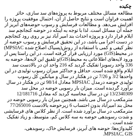
چکیده
مطالعه مسائل مختلف مربوط به پروژه‌های سد سازی، حائز
اهمیت فراوان است و نتایج حاصل از آن، احتمال موفقیت پروژه را
افزایش می‌دهد. و مطالعات فرسایش و رسوب حوضه‌های آبریز از
جمله آن مسائل است. لذا با توجه به اینکه در حوضه کنجانچم سد
ایلام قرار دارد و پروژه احداث بند امیر آباد نیز بر روی رود کنجانچم
در دست اجرا می باشد، در این تحقیق فرسایش و رسوب حوضه از
نظر کیفی و کمی با استفاده از روش(پسیاک اصلاح شده MPSIAC)
در محیط(GIS) مورد ارزیابی قرار گرفته است. در این راستا پس از
ورود لایه‌های اطلاعاتی به محیط(GIS)و تلفیق این لایه‌ها، حوضه به
336 واحد رسوبزا تفکیک گردید که 216 واحد آن در بالادست سد
ایلام واقع شده است. حداقل و حداکثر میزان رسوب تولیدی در این
واحدها 3/2 و 7/26 تن در هکتار در سال و میانگین کل رسوب
تولیدی حوضه درمدل MPSIAC معادل 98/14 تن در هکتار در سال
برآورد گردیده است. میزان بار رسوبی حوضه در محل سد
13/2340309 تن در سال محاسبه گردید که معادل 12/181716
مترمکعب در سال می باشد. همچنین میزان بار رسوبی حوضه در
محل بند امیرآباد بدون احتساب 6 زیرحوضه بالادست 77/265016
مترمکعب در سال برآورد شده است. از نظر کلاس های فرسایشی
و شدت رسوبدهی حوضه به سه کلاس کم، متوسط، و زیاد تفکیک
شده است .
کلیدواژه‌ها: حوضه های آبریز، فرسایش خاک، رسوبدهی،
MPSIAC, GIS.