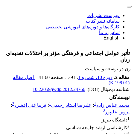
فهرست نشریات
سامانه نشر کتاب
کارگاه‌ها و دوره‌های آموزشی تخصصی
تماس با ما
English
تأثیر عوامل اجتماعی و فرهنگی مؤثر بر اختلالات تغذیه‌ای
زنان
زن در توسعه و سیاست
مقاله 2
،
دوره 10، شماره 1
، 1391
، صفحه
41-60
اصل مقاله
)
198.01 K
(
شناسه دیجیتال (DOI):
10.22059/jwdp.2012.24766
نویسندگان
2
1
1
محمد عباس زاده
؛
علیرضا استاد رحیمی
؛
فریبا غنی افشرد
؛
3
پروین علیپور
1
دانشگاه تبریز
2
کارشناسی ارشد جامعه شناسی
3