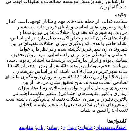
کارشناس ارشد پژوهش موسسه مطالعات و تحقیقات اجتماعی
دانشگاه تهران
چکیده
سلامت غذایی، از جمله پدیده‌های مهم و شایان توجهی است که از
نیازها و ضرورت‌های اساسی و پایه‌ای فرد و جامعه به شمار
می‌رود، به طوری که فقدان یا اختلالات غذایی نیز پیامدها و
بازتاب‌های نگران کننده و خطرناکی به دنبال دارد. بر‌ این اساس،
مقاله حاضر با هدف اندازه‌گیری میزان اختلالات تغذیه‌ای در بین
شهروندان زن شهر تبریز نگاشته شده و در نظر دارد عوامل
اجتماعی و فرهنگی مؤثر بر آن را شناسایی نماید. روش تحقیق،
پیمایشی بوده و ابزار اندازه‌گیری، پرسشنامه استاندارد بومی شده
می‌باشد. حجم نمونه این پژوهش400 نفر از زنان و دختران 49- 15
ساله شهر تبریز در سال 89 می‌باشند که بر اساس سرشماری
سال 1385 و از بین تعداد 432127 نفر، به روش نمونه‌گیری طبقه‌ای
تصادفی انتخاب شده‌اند. نتایج تحقیق نشان می‌دهد، از بین
متغیرهای مستقل (تأثیر خانواده، همسالان، رسانه‌ها، میزان
دینداری و تأثیر مقایسه‌های اجتماعی)، متغیر مقایسه اجتماعی
بالاترین تأثیر را بر میزان اختلالات تغذیه‌ای پاسخ‌گویان داشته است
و متغیرهای مذکور 34 درصد تغییرات متغیر وابسته (اختلال
تغذیه‌ای) را تبیین می‌نماید.
کلیدواژه‌ها
اختلالات تغذیه‌ای
؛
خانواده
؛
دینداری
؛
رسانه
؛
زنان.
؛
مقایسه