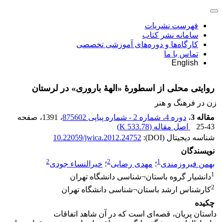
فهرست نشریات
سامانه نشر کتاب
کارگاه‌ها و دوره‌های آموزشی تخصصی
تماس با ما
English
روایتی محلی از اسطورۀ «الهۀ باروری» در لرستان
زن در فرهنگ و هنر
مقاله 3
،
دوره 4، شماره 2 - شماره پیاپی 875602
، 1391
، صفحه
25-43
اصل مقاله (
533.78 K
)
شناسه دیجیتال (DOI):
10.22059/jwica.2012.24752
نویسندگان
2
2
1
بهمن فیروزمندی
؛
مهدی رضایی
؛
خیرالنساء جودی
1
دانشیار گروه باستان¬شناسی دانشگاه تهران
2
کارشناس ارشد باستان¬شناسی دانشگاه تهران
چکیده
داستان پریان، قصه‌ای است که در آن شاهد اتفاقات