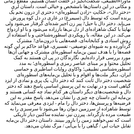
ماوراءالطبیعی، شگفت‌انگیز در خلقت انسان هستیم، مقطع زمانی
و مکانی در این داستان‌ها نامشخص و خیالی است. داستان لریِ
«دخترِ دال»، حکایتِ «زادن اسطوره‌ای» دختری از درون تخم یک
پرنده است که توسط دال (سیمرغ) در غاری در دل کوه پرورش
می‌یابد. دختر دال با حیل? پیر زن اجیر شده‌ای گرفتار می‌شود ولی
نهایتاً با کمک شاهزاده‌ای از دل نی‌ها باززاده می‌شود و با او ازدواج
می‌کند. در این مقاله، با رویکردی اسطوره‌شناختی و با استفاده از
روش اسنادی و کتابخانه‌ای، قصه‌هایی با درون‌مای? مشترک
گردآورده و به شیوه‌ای توصیفی– تفسیری، قواعد حاکم بر این گونه
قصه‌ها را با هدف تبیین بن‌مایه اسطوره‌ای مشترک و جهانی آن‌ها
مورد بررسی قرار داده‌ایم. نگارندگان در پی آن هستند به کمک
تحلیل محتوا و بر مبنای عناصر رمزی و اسطوره‌ای؛ به مدد
اسطوره‌شناسی تطبیقی؛ واکاوی روایات اساطیری و حماسی
ایران، دیگر ملت‌ها و اقوام و با تحلیل بن‌مایه‌های اسطوره‌ای
شخصیت دختر دال ثابت کنند که دختر دال، یک پری و نمادی از ایزد
گیاهی است و در نهایت به این پرسش اساسی پاسخ دهند که دختر
دال و شخصیت‌های دیگر داستان هر کدام نماد چه کسانی هستند و
بن‌مایه این داستان چه چیزی را نشان می‌دهد. پاسخ مقدر به این
فرضیه‌ها و پرسش‌ها، دختر دال را مام - ایزدی معرفی می‌نماید که
توسط شاهزاده از سرزمین دیوان رها می‌شود تا سرسبزی را به
طبیعت مرده بازگرداند. پیرزن نیز، نماینده ساکنین دیار تاریکی
است که نمی‌خواهند زمین را بارور ببینند. داستان دختر دال بن‌مایه
تقابل حیات آبی / گیاهی را با بی‌آبی / مرگ نشان می‌دهد.