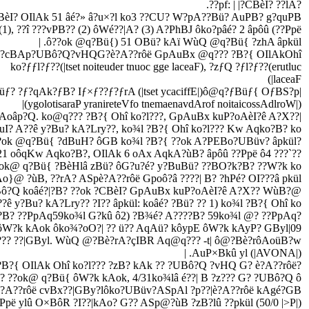
?pf: | |?CBèI? ??lA??.
BèI? OIlAk 51 âé?» â?u×?l ko3 ??CU? W?pA??Bü? AuPB? g?quPB?
1), ??î ???vPB?? (2) ôWé??|A? (3) A?PhBJ ôko?pâé? 2 âpôû (??Ppë
ô??ok @q?Bü{) 51 OBü? kAï WùQ @q?Bü{ ?zhA âpkül. |
BèI?cBAp?UBô?Q?vHQG?è?A??rôë GpAuBx @q??? ?B?{ OIlAkOhî
ko?ƒƒl?ƒ??(|tset noiteuder tnuoc gge laceaF), ?zƒQ ?ƒl?ƒ??(erutluc
laceaF|)
|ôyƒ?ƒBuƒBüƒ? ?ƒ?qAk?ƒB? Iƒ×ƒ??ƒ?ƒrA (|tset ycaciffE|)ô@q?ƒBüƒ{ OƒBS?p
(|ygolotisaraP yranireteVfo tnemaenavdArof noitaicossAdlroW)|
|??ok Gpou? ?pAoâp?Q. ko@q??? ?B?{ Ohî ko?l???, GpAuBx kuP?oAèI?ê A?X??
I? A??ê y?Bu? kA?Lry??, ko¾l ?B?{ Ohî ko?l??? Kw Aqko?B? ko
?ƒpüƒà Aqâé?|?B? ??ok @q?Bü{ ?dBuH? ôGB ko¾l ?B?{ ??ok A?PEBo?UBüv? âpkül.
??`??? koâé?|?B? ?UBôï, 21 oôqKw Aqko?B?, OIlAk 6 oAx AqkA?ùB? âpôû ??Ppë ô4
ok@ q?Bü{ ?BèHlâ zBü? ôG?u?é? y?BuBü? ??BO?k?B? ??W?k ko
Ao}@ ?ùB, ??rA? ASpè?A??rôë Gpoô?â ????| B? ?hPé? OI???â pkül. |
@?Bè?r@?Bo?: |ôW?k ?UBô?Q koâé?|?B? ??ok ?CBèI? GpAuBx kuP?oAèI?ê A?X?? WùB??
?ê y?Bu? kA?Lry?? ?I?? âpkül: koâé? ?Bü? ?? 1) ko¾l ?B?{ Ohî ko
?ƒl??? Kw Aqko?B? ??PpAq59ko¾l G?kû ô2) ?B¾é? A????B? 59ko¾l @? ??PpAq
09|ko¾l GByl, ?UBô?Q ôW?k kAok ôko¾?oO?| ?? ü?? AqAü? kôypE ôW?k kAyP? GByl
?? ??|GByl. WùQ @?Bè?rA?çIBR Aq@q??? -t| ô@?Bè?rôAoüB?w
(|AVONA|) AuP×Bkû yl. |
?PBüY: |?P?X? @q??? ?B?{ OIlAk Ohî ko?l??? ?zB? kAk ?? ?UBô?Q ?vHQ G? è?A??rôë
B? ??ok@ q?Bü{ ôW?k kAok, 4/31ko¾lâ é??| B ?z??? G? ?UBô?Q ô
??rôë cvBx??|GBy?lôko?UBüv?ASpAl ?p??|è?A??rôë kAgé?GB???
pë ylû O×BôR ?I??|kAo? G?? ASp@?ùB ?zB?lû ??pkül (50/0 |>P|).