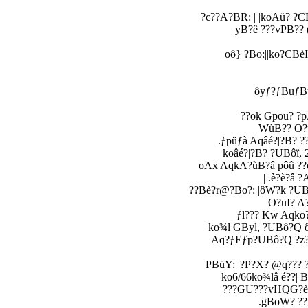
c??A?BR: | |koAü? ?C
yB?ê ???vPB?? (
oô} ?Bo:||ko?C
WùB?? O?u
oAx AqkA?ùB?â pôû ??
è?è?â ?
O?uI? A?
Aq?ƒEƒp?UBô?Q ?z?
ko6/66ko¾lâ é??| 
GU???vHQG?è?A
gBoW? ??P