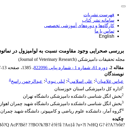
فهرست نشریات
سامانه نشر کتاب
کارگاه‌ها و دوره‌های آموزشی تخصصی
تماس با ما
English
بررسی صحرایی وجود مقاومت نسبت به لوامیزول در نماتو
مجله تحقیقات دامپزشکی (Journal of Veterinary Research)
مقاله 2
،
دوره 61، شماره 1 - شماره پیاپی 822096
، 1385
، صفحه
7-13
نویسندگان
4
3
2
1
عباس غلامیان
؛
علی اسلامی
؛
لیلی نبوی
؛
عبدالرحمن راسخ
1
اداره کل دامپزشکی استان خوزستان
2
بخش انگل شناسی دانشکده دامپزشکی دانشگاه تهران
3
بخش انگل شناسی دانشکده دامپزشکی دانشگاه شهید چمران اهواز
4
گروه آمار، دانشکده علوم ریاضی و کامپیوتر، دانشگاه شهید چمران 
چکیده
?lU: | O| zh?A ?UBô?Q AcP?Bè? ??BO?k?B? è?è?â ?Ao}â ?u×?l ?vHQ G? è?A??rôë.