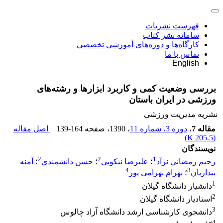
فهرست نشریات
سامانه نشر کتاب
کارگاه‌ها و دوره‌های آموزشی تخصصی
تماس با ما
English
بررسی وضعیت کمی و کاربرد ابزارها و رشته‌های
ورزشی در ایران باستان
نشریه مدیریت ورزشی
مقاله 7
،
دوره 3، شماره 11
، 1390
، صفحه
139-164
اصل مقاله
)
205.5 K
(
نویسندگان
2
2
1
رحیم رمضانی نژآد
؛
علیرضا نیکویی
؛
حسن دانشمندی
؛
آمنه
4
3
بیداریان
؛
بهرام بهرامی پور
1
دانشیار دانشگاه گیلان
2
استادیار دانشگاه گیلان
3
دانشجوی کارشناسی ارشد دانشگاه آزاد چالوس
4