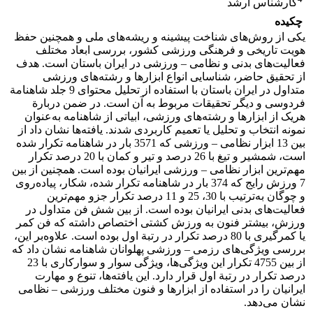
کارشناس ارشد
چکیده
یکی از روش‌های شناخت پیشینه و ریشه‌های ملی و همچنین حفظ
هویت تاریخی و فرهنگی ورزشی کشور، بررسی ابعاد مختلف
فعالیت‌های بدنی و نظامی – ورزشی در ایران باستان است. هدف
از تحقیق حاضر، شناسایی انواع ابزارها و رشته‌های ورزشی
متداول در ایران باستان با استفاده از تحلیل محتوای 9 جلد شاهنامة
فردوسی و دیگر تحقیقات مربوط به آن است. در ضمن دربارة
هریک از ابزارها و رشته‌های ورزشی، ابیاتی از شاهنامه به‌عنوان
نمونه انتخاب و تحلیل یا تعمیم کاربردی شدند. یافته‌ها نشان داد از
بین 13 ابزار نظامی – ورزشی که 3571 بار در شاهنامه تکرار شده
است، شمشیر و تیغ با 26 درصد و تیر و کمان با 20 درصد تکرار
مهم‌ترین ابزار نظامی – ورزشی ایرانیان بوده است. همچنین از بین
7 ورزش رایج که 374 بار در شاهنامه تکرار شده، شکار، پیاده‌روی
و چوگان به‌ترتیب با 30، 25 و 11 درصد تکرار جزو مهم‌ترین
فعالیت‌های بدنی ایرانیان بوده است. از بین شش فن متداول در
ورزش، بیشتر فنون به ورزش کشتی اختصاص داشته که فن کمر
یا کمرگیری با 80 درصد تکرار در رتبة اول بوده است. علاوه‌بر این،
بررسی ویژگی‌های رزمی – ورزشی پهلوانان شاهنامه نشان داد که
از بین 4755 تکرار این ویژگی‌ها، ویژگی سوار و سوارکاری با 23
درصد تکرار در رتبة اول قرار دارد. این یافته‌ها، تنوع و مهارت
ایرانیان را در استفاده از ابزارها و فنون مختلف ورزشی – نظامی
نشان می‌دهد.