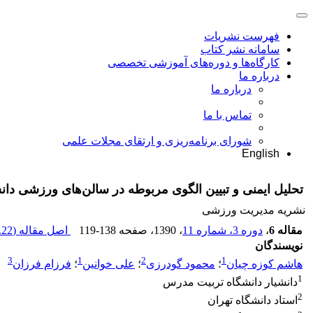
فهرست نشریات
سامانه نشر کتاب
کارگاه‌ها و دوره‌های آموزشی تخصصی
درباره ما
درباره ما
تماس با ما
شورای برنامه‌ریزی و ارتقای مجلات علمی
English
تحلیل ایمنی و تبیین الگوی مربوطه در سالن‌های ورزشی دان
نشریه مدیریت ورزشی
مقاله 6
،
دوره 3، شماره 11
، 1390
، صفحه
119-138
اصل مقاله (
22 K
نویسندگان
3
1
2
1
هاشم کوزه چیان
؛
محمود گودرزی
؛
علی خوانین
؛
فرزام فرزان
1
دانشیار دانشگاه تربیت مدرس
2
استاد دانشگاه تهران