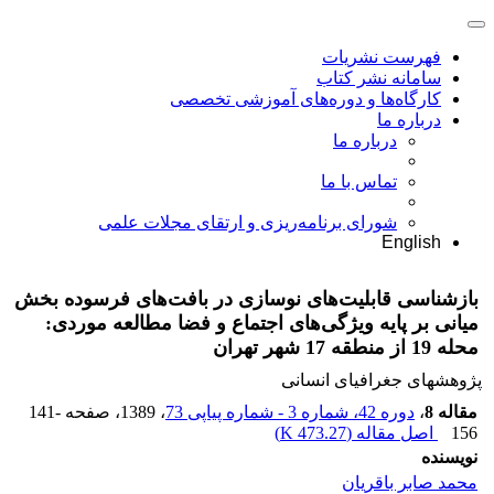
فهرست نشریات
سامانه نشر کتاب
کارگاه‌ها و دوره‌های آموزشی تخصصی
درباره ما
درباره ما
تماس با ما
شورای برنامه‌ریزی و ارتقای مجلات علمی
English
بازشناسی قابلیت‌های نوسازی در بافت‌های فرسوده بخش
میانی بر پایه ویژگی‌های اجتماع و فضا مطالعه موردی:
محله 19 از منطقه 17 شهر تهران
پژوهشهای جغرافیای انسانی
مقاله 8
،
دوره 42، شماره 3 - شماره پیاپی 73
، 1389
، صفحه
141-
156
اصل مقاله (
473.27 K
)
نویسنده
محمد صابر باقریان