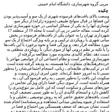
مربی گروه شهرسازی، دانشگاه امام خمینی
چکیده
وسعت بالای بافت‌های فرسوده شهری از یک سو و آسیب‌پذیر بودن
این فضاها در قبال سوانح طبیعی (به‌ویژه زلزله) از دیگر سو،
نوسازی آنها را به یکی از مسائل اساسی در حوزه شهرسازی تبدیل
کرده است. مقاله حاضر در پی آن است تا محله 19 از منطقه 17
شهرداری تهران را به عنوان یکی از بافت‌های فرسوده در بخش
میانی شهری با رویکردی ترکیبی و بر پایه ویژگی اجتماع از یک سو
مورد مطالعه قرار دهد، و ویژگی فضا و نحوه برخورد با این بافت‌ها
را با تکیه بر نظم درونی آنها از سوی دیگر، با رویکردی منطقی به
دست دهد. نظام کالبدی محدوده مورد مطالعه برگرفته از
شهرسازی معاصر است و نظام اجتماعی آن از جوامعی مهاجر با
خرده‌فرهنگ‌های متفاوت اما همبسته، به ودیعه گرفته شده است
که در ترکیب‌های طایفه‌ای ـ زبانی، انسجام اجتماعی‌شان را به‌طور
نسبی تا به امروز حفظ کرده‌اند. چنین امری ارزش زیست و
سکونت این بافت را به‌طور نسبی ـ به رغم فرسودگی آن ـ به
همراه داشته است. از سوی دیگر، فضا دارای ویژگی تجانس در
حوزه‌های مسکن و سکونت است که این عامل نیز تنوع‌پذیری را
کاهش دارد و انسجام کالبدی آن را به طور نسبی تضعیف کرده
است. یافته‌های تحقیق حاضر که به روش توصیفی ـ تحلیلی و با
استفاده از شیوه پیمایش میدانی (مشاهده و پرسشنامه) انجام شده
است، نشان می‌دهد که ضعف همبستگی بین اجتماع و فضا در
مراحل تکوین و بهره‌برداری با گذشت زمان موجبات تضعیف و