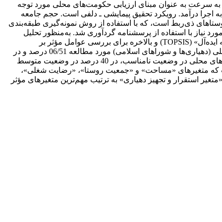
 سرعت به عنوان مبنای ارزیابی حکومت‌های محلی مورد توجه
اجرا درآمد. رویکرد تحقیق پیمایشی ـ دلفی است. حجم جامعه
6 مدیریت محلی (60 دهیار و 60 عضو شورای اسلامی روستایی) و 357 سرپرست خانوار روستاهای ذی‌ربط است، که با استفاده از روش‌ نمونه‌‌گیری طبقه‌بندی
اب شدند و داده‌های مورد نیاز با استفاده از پرسشنامه گرد‌آوری شد. به‌منظور تحلیل
سطح حکمروایی روستایی از روش شاخص‌سازی پارامتری و به‌منظور رتبه‌بندی حکومت‌های محلی مورد مطالعه از تکنیک «شباهت به گزینه ایده‌آل» (TOPSIS) و بالاخره برای بررسی عوامل مؤثر بر
حکمروایی روستایی از تحلیل رگرسیون چندمتغیره استفاده شد. نتایج نشان می‌دهد که میانگین نمایه حکمروایی روستایی در حکومت‌های محلی (دهیاری‌ها و شوراهای اسلامی) مورد مطالعه 06/51 درصد و در
سطح ابعاد چهارگانه «عملکردی» 2/49، «برابری» 7/54، «مشارکتی» 4/52 و «پاسخگویی» 1/50 درصد است. این نمایه در 50 درصد از حکومت‌های محلی در وضعیت نامناسب، در 40 درصد در وضعیت متوسط
آن است که متغیرهای «مساحت» و «جمعیت روستا»، «رضایت شغلی»،
غیر استقرار و تجهیز دهیاری» به ترتیب مهم‌ترین متغیرهای مؤثر