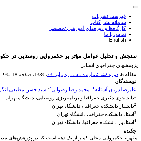
فهرست نشریات
سامانه نشر کتاب
کارگاه‌ها و دوره‌های آموزشی تخصصی
تماس با ما
English
سنجش و تحلیل عوامل مؤثر بر حکمروایی روستایی در حکو
پژوهشهای جغرافیای انسانی
مقاله 6
،
دوره 42، شماره 3 - شماره پیاپی 73
، 1389
، صفحه
99-118
نویسندگان
2
1
علیرضا دربان آستانه
؛
محمد رضا رضوانی
؛
سید حسن مطیعی لنگر
1
دانشجوی دکتری جغرافیا و برنامه‌ریزی روستایی، دانشگاه تهران
2
دانشیار دانشکده جغرافیا ، دانشگاه تهران
3
استاد دانشکده جغرافیا، دانشگاه تهران
4
استادیار دانشکده جغرافیا، دانشگاه تهران
چکیده
مفهوم حکمروایی محلی کمتر از یک دهه است که در پژوهش‌های مدیریت 