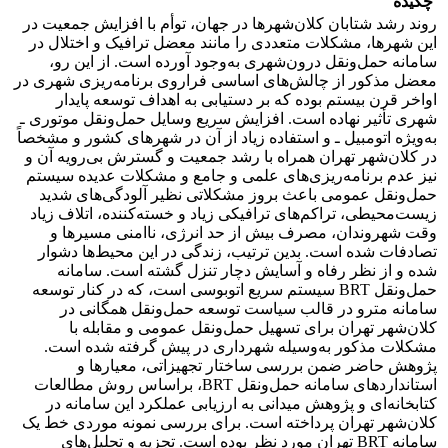
چکیده
روند رشد شتابان کلان‌شهرها در جهان، توأم با افزایش جمعیت در
این شهرها، مشکلات متعددی را مانند معضل ترافیک و اختلال در
سامانه حمل‌ونقل درون‌شهری به‌وجود آورده است. از این رو،
معضل مذکور از چالش‌های اساسی فراروی برنامه‌ریزی شهری در
اواخر قرن بیستم بوده که بر دستیابی به اهداف توسعه پایدار
شهری تأثیر نهاده است. افزایش سریع وسایل حمل‌ونقل موتوری ـ
به‌ویژه اتومبیل‌ ـ و استفاده زیاد از آن در شهرهای کشور و مشخصاً
در کلان‌شهر تهران همراه با رشد جمعیت و گسترش بی‌رویه آن و
نیز عدم برنامه‌ریزی‌های علمی و جامع و مشکلات عدیده سیستم
حمل‌ونقل عمومی باعث بروز مشکلاتی نظیر آلودگی‌های شدید
زیست‌محیطی، تراکم‌های ترافیکی زیاد و خسته‌کننده، اتلاف زیاد
وقت شهروندان، مصرف ‌بیش از حد انرژی، ناامنی مسیرها و
تصادفات شده است. بدین ترتیب، زندگی در این محیط‌ها دشوار
شده و از نظر رفاه و آسایش دچار تنزل گشته است. سامانه
حمل‌ونقل BRT سیستم سریع اتوبوسی است، که در کنار توسعه
سامانه مترو در قالب سیاست توسعه حمل‌ونقل همگانی در
کلان‌شهر تهران برای تسهیل حمل‌ونقل عمومی و مقابله با
مشکلات مذکور به‌وسیله شهرداری در پیش گرفته شده است.
پژوهش حاضر ضمن بررسی ساختار تجهیزاتی، معیارها و
استانداردهای سامانه حمل‌ونقل BRT، براساس روش مطالعات
کتابخانه‌ای و پژوهش میدانی به ارزیابی عملکرد این سامانه در
کلان‌شهر تهران پرداخته است. برای بررسی نمونه موردی خط یک
سامانه BRT تهران مورد نظر بوده است. تجزیه و تحلیل‌های