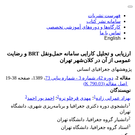
فهرست نشریات
سامانه نشر کتاب
کارگاه‌ها و دوره‌های آموزشی تخصصی
تماس با ما
English
ارزیابی و تحلیل کارایی سامانه حمل‌ونقل BRT و رضایت
عمومی از آن در کلان‌شهر تهران
پژوهشهای جغرافیای انسانی
مقاله 2
،
دوره 42، شماره 3 - شماره پیاپی 73
، 1389
، صفحه
19-38
اصل مقاله (
790.03 K
)
نویسندگان
3
2
1
بهزاد عمرانی زاده
؛
مهدی قرخلو نره
؛
احمد پور احمد
1
دانشجوی دوره دکتری جغرافیا و برنامه‌ریزی شهری، دانشگاه
تهران
2
دانشیار گروه جغرافیا، دانشگاه تهران
3
استاد گروه جغرافیا، دانشگاه تهران