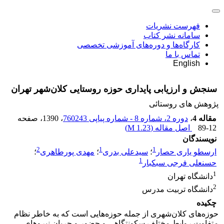
فهرست نشریات
سامانه نشر کتاب
کارگاه‌ها و دوره‌های آموزشی تخصصی
تماس با ما
English
سنجش و ارزیابی پایداری حوزه روستایی کلان‌شهر تهران
پژوهش های روستائی
مقاله 4
،
دوره 2، شماره 8 - شماره پیاپی 760243
، 1390
، صفحه
89-12
اصل مقاله (
1.23 M
)
نویسندگان
2
1
1
ارسطو یاری حصار
؛
سیدعلی بدری
؛
مهدی پورطاهری
؛
1
حسنعلی فرجی سبکبار
1
دانشگاه تهران
2
دانشگاه تربیت مدرس
چکیده
حوزه‌های کلان‌شهری از جمله حوزه‌هایی است که به خاطر نظام
متفاوت روابط مختلف سکونتگاهی و حضور و جریان نیروهای