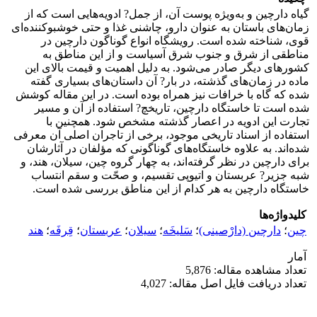
گیاه دارچین و به‌ویژه پوست آن، از جمل? ادویه‌هایی است که از
زمان‌های باستان به عنوان دارو، چاشنی غذا و حتی خوشبوکننده‌ای
قوی، شناخته ‌شده است. رویشگاه‌ انواع گوناگون دارچین در
مناطقی از شرق و جنوب شرق آسیاست و از این مناطق به
کشورهای دیگر صادر می‌شود. به دلیل اهمیت و قیمت بالای این
ماده در زمان‌های گذشته، در بار? آن داستان‌های بسیاری گفته
شده که گاه با خرافات نیز همراه بوده است. در این مقاله کوشش
شده است تا خاستگاه دارچین، تاریخچ? استفاده از آن و مسیر
تجارت این ادویه در اعصار گذشته مشخص شود. همچنین با
استفاده از اسناد تاریخی موجود، برخی از تاجران اصلی آن معرفی
شده‌اند. به علاوه خاستگاه‌های گوناگونی که مؤلفان در آثارشان
برای دارچین در نظر گرفته‌اند، به چهار گروه چین، سیلان، هند، و
شبه جزیر? عربستان و اتیوپی تقسیم، و صحّت و سقم انتساب
خاستگاه دارچین به هر کدام از این مناطق بررسی شده است.
کلیدواژه‌ها
چین
؛
دارچین (دارْصینی)
؛
سَلیخَه
؛
سیلان
؛
عربستان
؛
قِرفَه
؛
هند
آمار
تعداد مشاهده مقاله: 5,876
تعداد دریافت فایل اصل مقاله: 4,027