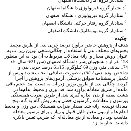
استادیار گروه آمار دانشگاه اصفهان
4
دانشیار گروه فیزیولوژی دانشگاه اصفهان
5
استادیار گروه فیزیولوژی دانشگاه اصفهان
6
استادیار گروه رفتار حرکتی دانشگاه اصفهان
7
استادیار گروه بیومکانیک دانشگاه اصفهان
چکیده
هدف از پژوهش حاضر، برآورد درصد چربی بدن از طریق محیط
بخش‌های مختلف بدن با استفاده از چگالی‌سنجی توزین زیر آب به
عنوان روش معیار و ارائة معادلات مربوط به آن بود. به این منظور
158 نفر از دانشجویان پسر دانشگاه اصفهان (سن 6/21 سال، قد
174 سانتی متر، وزن 69 کیلوگرم، 61/15 درصد چربی بدن و
شاخص تودة بدنی 5/22) به صورت تصادفی انتخاب شدند و پس از
تکمیل پرسشنامة سوابق پزشکی، آزمون‌های پژوهش را اجرا
کردند. چگالی بدن از طریق توزین زیر آب به دست آمد. حجم باقی
مانده از طریق معادله برآورد شد. قد، وزن و محیط اندام‌ها در
هشت نقطه از بدن اندازه گیری شد. از طریق ضریب همبستگی
پیرسون و معادلات رگرسیون خطی و به روش گام به گام، پنج
معادلة توسعه ارائه شد. مقدار ضرایب همبستگی بین وزن و محیط
اندام ها و آزمون معیار قابل قبول و زیاد و برای ترسیم معادله
مناسب بود. دو معادله از پنج معادله‌ای که ضریب تعیین بالاتری
داشتند، عبارتند از :