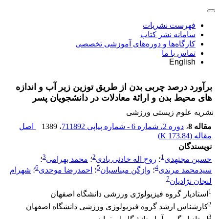
فهرست نشریات
سامانه نشر کتاب
کارگاه‌ها و دوره‌های آموزشی تخصصی
تماس با ما
English
برآورد درصد چربی بدن از طریق توزین زیر آب و اندازه
های محیط بدن و ارائة معادلات در دانشجویان پسر
نشریه علوم زیستی ورزشی
مقاله 8
،
دوره 2، شماره 6 - شماره پیاپی 711892
، 1389
اصل
مقاله (
173.84 K
)
نویسندگان
3
2
1
حسین مجتهدی
؛
روح اله خادئی بادی
؛
محمد بهرامی
؛
6
5
4
سیدمحمد مرندی
؛
وازگن میناسیان
؛
احمدرضا موحدی
؛
شهرام
7
لنجان نژادیان
1
استادیار گروه فیزیولوژی ورزشی دانشگاه اصفهان
2
کارشناس ارشد گروه فیزیولوژی ورزشی دانشگاه اصفهان
3