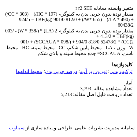
متغیر وابسته معادله r r2 SEE
مقدار تودة بدون چربی بدن به کیلوگرم (HC * 197/) + (CC * 303/)
+ (LA * 490/) – (W* 655/) + 924/5 = TBF(kg) 901/0 812/0
60438/2
مقدار تودة بدون چربی بدن به کیلوگرم 2 (LA) * 003/ - (W * 358/)
+ 413/2 = TBF(kg)
2(CC) * 001/ + (SCCAUA * 098/) + 904/0 818/0 52478/2
W= وزن ، LA= محیط پایین شکم، CC= محیط سینه، HC= محیط
باسن، SCCAUA= جمع محیط سینه و بالای شکم
کلیدواژه‌ها
ترکیب بدنی
؛
توزین زیر آب.
؛
درصد چربی بدن
؛
محیط اندام‌ها
آمار
تعداد مشاهده مقاله: 3,793
تعداد دریافت فایل اصل مقاله: 5,213
سامانه مدیریت نشریات علمی.
طراحی و پیاده سازی از
سیناوب