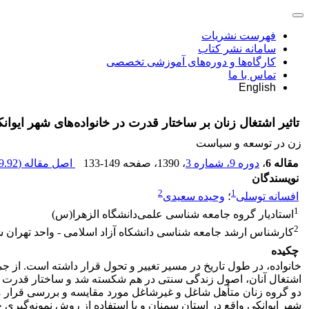
فهرست نشریات
سامانه نشر کتاب
کارگاه‌ها و دوره‌های آموزشی تخصصی
تماس با ما
English
تاثیر اشتغال زنان بر ساختار قدرت در خانواده‌های شهر ایوان
زن در توسعه و سیاست
مقاله 6
،
دوره 9، شماره 3
، 1390
، صفحه
133-149
اصل مقاله (
.92 K
نویسندگان
2
1
افسانه توسلی
؛
وحیده سعیدی
1
استادیار گروه جامعه شناسی علمی‌دانشگاه الزهرا(س)
2
کارشناس ارشد جامعه شناسی دانشکاه آزاد اسلامی - واحد تهران 
چکیده
خانواده، در طول تاریخ در مسیر تغییر و تحول قرار داشته است. از جم
اشتغال آنان، اصول زندگی سنتی در هم شکسته شد و ساختار قدرت بین ز
شهر ایوانکی واقع در استان سمنان و با استفاده از روش نمونه‌گیر