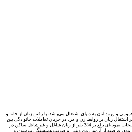
می و ورود آنان به دنیای اشتغال می‌باشد. با رفتن زنان از خانه و
 اشتغال زنان بر روابط زن و مرد در جریان تعاملات خانوادگی بین
دو گروه زنان متأهل شاغل و غیرشاغل مورد مقایسه و بررسی قرار می‌گیرد. این تحقیق با استفاده از روش پیمایش و ابزار پرسشنامه و با انتخاب نمونه‌ای بالغ بر 384 نفر از زنان شاغل و غیرشاغل ساکن در
ی آزمون فرضیه از آزمون من ویتنی و ضریب همبستگی پیرسون و