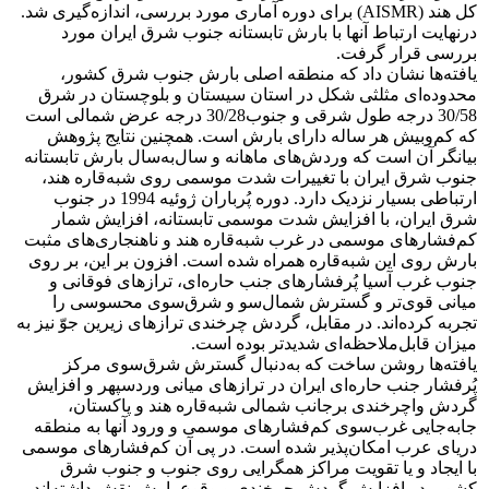
کل هند (AISMR) برای دوره آماری مورد بررسی، اندازه‌‌گیری شد.
درنهایت ارتباط آنها با بارش تابستانه جنوب شرق ایران مورد
بررسی قرار گرفت.
یافته‌‌ها نشان داد که منطقه اصلی بارش جنوب شرق کشور،
محدوده‌ای مثلثی شکل در استان سیستان و بلوچستان در شرق
30/58 درجه طول شرقی و جنوب30/28 درجه عرض شمالی است
که کم‌‌وبیش هر ساله دارای بارش است. همچنین نتایج پژوهش
بیانگر آن است که وردش‌‌های ماهانه و سال‌‌به‌‌سال بارش تابستانه
جنوب شرق ایران با تغییرات شدت موسمی روی شبه‌‌قاره هند،
ارتباطی بسیار نزدیک دارد. دوره پُرباران ژوئیه 1994 در جنوب
شرق ایران، با افزایش شدت موسمی تابستانه، افزایش شمار
کم‌‌فشارهای موسمی در غرب شبه‌قاره هند و ناهنجاری‌‌های مثبت
بارش روی این شبه‌قاره همراه شده است. افزون بر این، بر روی
جنوب غرب آسیا پُرفشارهای جنب حاره‌‌ای، ترازهای فوقانی و
میانی قوی‌تر و گسترش شمال‌سو و شرق‌سوی محسوسی را
تجربه کرده‌‌اند. در مقابل، گردش چرخندی ترازهای زیرین جوّ نیز به
میزان قابل‌‌ملاحظه‌‌ای شدیدتر بوده است.
یافته‌‌ها روشن ساخت که به‌دنبال گسترش شرق‌سوی مرکز
پُرفشار جنب حاره‌ای ایران در ترازهای میانی وردسپهر و افزایش
گردش واچرخندی برجانب شمالی شبه‌قاره هند و پاکستان،
جابه‌جایی غرب‌سوی کم‌‌فشارهای موسمی و ورود آنها به منطقه
دریای عرب امکان‌پذیر شده است. در پی آن کم‌‌فشارهای موسمی
با ایجاد و یا تقویت مراکز همگرایی روی جنوب و جنوب شرق
کشور، در افزایش گردش چرخندی و وقوع بارش نقش داشته‌‌اند.