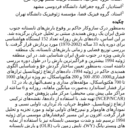
2
استادیار، گروه جغرافیا، دانشگاه فردوسی مشهد
3
استاد، گروه فیزیک فضا، مؤسسة ژئوفیزیک دانشگاه تهران
چکیده
به‌‌منظور درک سازوکار حاکم بر وقوع بارش‌‌های تابستانه جنوب
شرق ایران یک روش همدیدی مبتنی بر تحلیل جریان برگزیده شد.
بر این اساس، داده‌‌های بارش روزانه تعداد 152 ایستگاه هواشناسی
برای دوره پایه 33 ساله (2002-1970) مورد پردازش قرار گرفت. با
بررسی توزیع فضایی و زمانی بارش‌‌های تابستانه، یک منطقه
بارشی ویژه در جنوب شرق ایران شناسایی شد. در این منطقه
ژوئیه 1994 بیشترین و فراگیرترین بارش را در طول دوره بررسی
داشته است. به‌منظور تعیین ساختار گردش جوّ و شناسایی الگوی
همدیدی حاکم در ژوئیه 1994، داده‌‌های ارتفاع ژئوپتانسیل ترازهای
فشاری1000، 850، 500 و 200 هکتوپاسکال، نم ویژه ترازهای 1000
تا 700 هکتوپاسکال، مؤلفه‌‌های مداری و نصف‌‌النهاری باد در 12
تراز فشار استاندارد به‌صورت میانگین ماهانه، روزانه و 6 ساعته از
مراکز ملی پیش بینی محیطی/ مرکز ملی پژوهش جوی
(NCEP/NCAR) تهیه شد. با استفاده از داده‌‌ها، نقشه‌‌های ترکیبی
ارتفاع ژئوپتانسیل، خطوط جریان، باد بُرداری، تاوایی نسبی و
نمودار‌‌‌های ‌‌هاومولر و نیم‌رخ‌‌‌های تاوایی تولید و مورد تجزیه و تحلیل
قرار گرفت. افزون بر این مسیر کم‌‌فشارهای موسمی برای ژوئیه
1994 ترسیم شد و شدت موسمی تابستانه نیز با استفاده از نمایه
های وبستر-یانگ (WY)، تابش زمین تاب (OLR) و بارش تابستانه