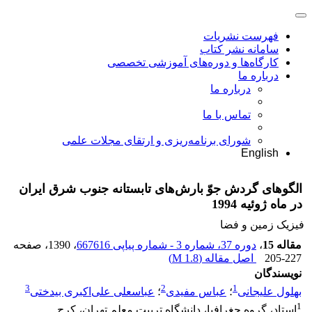
فهرست نشریات
سامانه نشر کتاب
کارگاه‌ها و دوره‌های آموزشی تخصصی
درباره ما
درباره ما
تماس با ما
شورای برنامه‌ریزی و ارتقای مجلات علمی
English
الگوهای گردش جوّ بارش‌‌های تابستانه جنوب شرق ایران
در ماه ژوئیه 1994
فیزیک زمین و فضا
مقاله 15
،
دوره 37، شماره 3 - شماره پیاپی 667616
، 1390
، صفحه
205-227
اصل مقاله (
1.8 M
)
نویسندگان
3
2
1
بهلول علیجانی
؛
عباس مفیدی
؛
عباسعلی علی‌‌اکبری بیدختی
1
استاد، گروه جغرافیا، دانشگاه تربیت معلم تهران، کرج