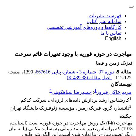
فهرست نشریات
سامانه نشر کتاب
کارگاه‌ها و دوره‌های آموزشی تخصصی
تماس با ما
English
مهاجرت در حوزه فوریه با وجود تغییرات قائم سرعت
فیزیک زمین و فضا
مقاله 9
،
دوره 37، شماره 3 - شماره پیاپی 667616
، 1390
، صفحه
115-125
اصل مقاله (
439.38 K
)
نویسندگان
2
1
مریم خاکی فیروز
؛
حمیدرضا سیاهکوهی
1
کارشناس ارشد پردازش داده‌های لرزه‌ای، شرکت کدکم
2
دانشیار، گروه فیزیک زمین، مؤسسة ژئوفیزیک دانشگاه تهران
چکیده
مهاجرت (f-k) یک روش مهاجرت در حوزه فوریه است (استالت،
1978) که براساس تغییر بسامد زمانی به بسامد مکانی (یا به بیان
دیگر تصویرسازی) بنا نهاده شده است. این الگوریتم طیف