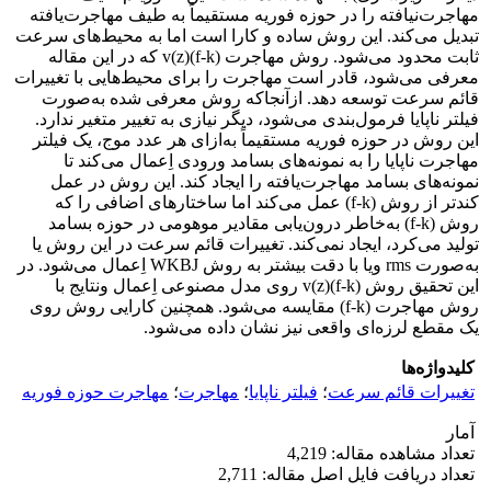
مهاجرت‌نیافته را در حوزه فوریه مستقیماً به طیف مهاجرت‌یافته
تبدیل می‌کند. این روش ساده و کارا است اما به محیط‌‌های سرعت
ثابت محدود می‌شود. روش مهاجرت v(z)(f-k) که در این مقاله
معرفی می‌شود، قادر است مهاجرت را برای محیط‌هایی با تغییرات
قائم سرعت توسعه دهد. ازآنجاکه روش معرفی شده به‌‌صورت
فیلتر ناپایا فرمول‌بندی می‌شود، دیگر نیازی به تغییر متغیر ندارد.
این روش در حوزه فوریه مستقیماً به‌‌ازای هر عدد موج، یک فیلتر
مهاجرت ناپایا را به نمونه‌‌های بسامد ورودی اِعمال می‌کند تا
نمونه‌‌های بسامد مهاجرت‌یافته را ایجاد کند. این روش در عمل
کندتر از روش (f-k) عمل می‌کند اما ساختارهای اضافی را که
روش (f-k) به‌خاطر درون‌‌یابی مقادیر موهومی در حوزه بسامد
تولید می‌کرد، ایجاد نمی‌کند. تغییرات قائم سرعت در این روش یا
به‌‌صورت rms ویا با دقت بیشتر به روش WKBJ اِعمال می‌شود. در
این تحقیق روش v(z)(f-k) روی مدل مصنوعی اِعمال ونتایج با
روش مهاجرت (f-k) مقایسه می‌شود. همچنین کارایی روش روی
یک مقطع لرزه‌ای واقعی نیز نشان داده می‌شود.
کلیدواژه‌ها
تغییرات قائم سرعت
؛
فیلتر ناپایا
؛
مهاجرت
؛
مهاجرت حوزه فوریه
آمار
تعداد مشاهده مقاله: 4,219
تعداد دریافت فایل اصل مقاله: 2,711