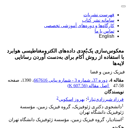
فهرست نشریات
سامانه نشر کتاب
کارگاه‌ها و دوره‌های آموزشی تخصصی
تماس با ما
English
معکوس‌سازی یک‌بُعدی داده‌های الکترومغناطیسی هوابرد
با استفاده از روش اُکام برای به‌دست آوردن رسانایی
لایه‌ها
فیزیک زمین و فضا
مقاله 4
،
دوره 37، شماره 3 - شماره پیاپی 667616
، 1390
، صفحه
47-58
اصل مقاله (
607.56 K
)
نویسندگان
2
1
فرزاد شیرزادی‌تبار
؛
بهروز اسکویی
1
دانشجوی دکتری ژئوفیزیک، گروه فیزیک زمین، مؤسسة
ژئوفیزیک دانشگاه تهران
2
استادیار، گروه فیزیک زمین، مؤسسة ژئوفیزیک دانشگاه تهران
چکیده