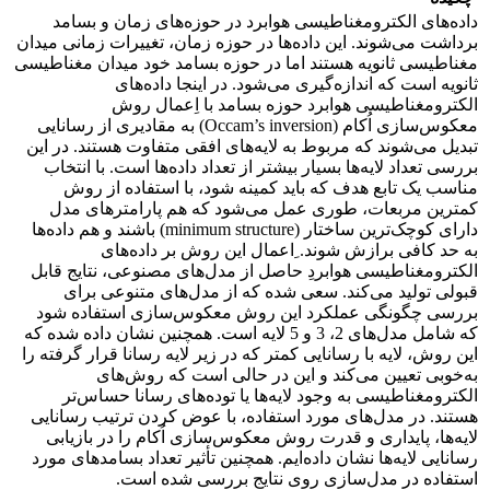
داده‌های الکترومغناطیسی هوابرد در حوزه‌های زمان و بسامد
برداشت می‌شوند. این داده‌ها در حوزه زمان، تغییرات زمانی میدان
مغناطیسی ثانویه هستند اما در حوزه بسامد خود میدان مغناطیسی
ثانویه است که اندازه‌گیری می‌شود. در اینجا داده‌های
الکترومغناطیسی هوابرد حوزه بسامد با اِعمال روش
معکوس‌سازی اُکام (Occam’s inversion) به مقادیری از رسانایی
تبدیل می‌شوند که مربوط به لایه‌های افقی متفاوت هستند. در این
بررسی تعداد لایه‌ها بسیار بیشتر از تعداد داده‌ها است. با انتخاب
مناسب یک تابع هدف که باید کمینه شود، با استفاده از روش
کمترین مربعات، طوری عمل می‌شود که هم پارامترهای مدل
دارای کوچک‌ترین ساختار (minimum structure) باشند و هم داده‌ها
به حد کافی برازش شوند. ِاعمال این روش بر داده‌های
الکترومغناطیسی هوابردِ حاصل از مدل‌های مصنوعی، نتایج قابل
قبولی تولید می‌کند. سعی شده که از مدل‌های متنوعی برای
بررسی چگونگی عملکرد این روش معکوس‌سازی استفاده شود
که شامل مدل‌های 2، 3 و 5 لایه است. همچنین نشان داده شده که
این روش، لایه با رسانایی کمتر که در زیر لایه رسانا قرار گرفته را
به‌خوبی تعیین می‌کند و این در حالی است که روش‌های
الکترومغناطیسی به وجود لایه‌ها یا توده‌های رسانا حساس‌تر
هستند. در مدل‌های مورد استفاده، با عوض کردن ترتیب رسانایی
لایه‌ها، پایداری و قدرت روش معکوس‌سازی اُکام را در بازیابی
رسانایی لایه‌ها نشان داده‌ایم. همچنین تأثیر تعداد بسامد‌های مورد
استفاده در مدل‌سازی روی نتایج بررسی شده است.