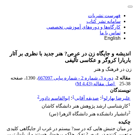
فهرست نشریات
سامانه نشر کتاب
کارگاه‌ها و دوره‌های آموزشی تخصصی
تماس با ما
English
اندیشه و جایگاه زن در عرص? هنر جدید با نظری بر آثار
باربارا کروگر و عکاسی تألیفی
زن در فرهنگ و هنر
مقاله 2
،
دوره 3، شماره 2 - شماره پیاپی 667097
، 1390
، صفحه
25-38
اصل مقاله (
4.43 M
)
نویسندگان
2
1
1
علیرضا بهارلو
؛
صدیقه آقایی
؛
ابوالقاسم دادور
1
کارشناسی ارشد پژوهش هنر دانشگاه کاشان
2
دانشیار دانشکده هنر دانشگاه الزهرا (س)
چکیده
در میان جنبش هایی که در سد? بیستم در غرب از جایگاهی کلیدی
و تعیین کننده در عرص? تفکر حاکم برخودار هستند و از پایدارترین