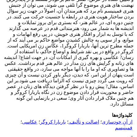
نهضت های هنریِ موضوع گرا تلقی می شوند، می توان از جنبش
هنری فمینیسم نام برد که هنرمندانِ آن، اصولاً در جهت زیر سؤال
بردن ساختار هویت هنری در رابطه با جنسیت حرکت می کنند. در
چنین دوره ای، در عالم هنر- که بستری برای بروز تمایلات و
اندیشه ها به شمار می رود- هنرمندانی قدم در عرصه می گذارند
که با توسل به ابزار و افکار هنری خویش، در پی رفع ابهامات و
موانع، و از سویی به چالش کشیدن مواضعِ حاکم بر می آیند که از
جمله مطرح ترین آنها، باربارا کروگر1، عکاسِ زنِ امریکایی است.
کروگر در واقع در پی نقد شرایط و اوضاع حاکم، با استفاده از
رسان? عکاسی و بهره گیری از امکانات آن، در جهت اشاع? اندیشه
های زنانه و گرایش های زن مدار در عالم هنر قدم برداشت. عکس
ها و تصاویری که او ما را با آنها مواجه می سازد، در واقع حقیقتی
است پنهان از این امر، که دیدن، دیگر باور کردن نیست و آن چیزی
که رویت می گردد چیزی نیست که الزاماً دریافت می شود.بر این
اساس، مقال? پیش رو با در نظر گرفتن دیدگاه های زنان در عصر
حاضر و محوریت قرار دادن موضوع زن در نگاه باربارا کروگر و
هم چنین ملاک قرار دادن آثار وی؛ سعی در بازنمایی این گونه
مسائل دارد.
کلیدواژه‌ها
از آنِ خودسازی
؛
اصالت و تألیف.
؛
باربارا کروگر
؛
عکاسی
؛
فمینیسم