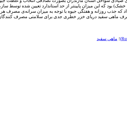
ن بازاری از ایستگاه‌های صیادی سواحل استان مازندران بصورت تصادفی انتخاب و غ
PT وPTWI) توسط WHO، USEPA وJECFA است. مصرف ماهی سفید دریای خزر خطری جدی برای سل
؛
ماهی سفید