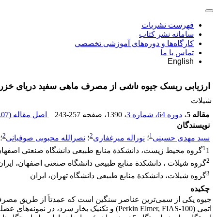
فهرست نشریات
سامانه نشر کتاب
کارگاه‌ها و دوره‌های آموزشی تخصصی
تماس با ما
English
ارزیابی ریسک جیوه ناشی از مصرف ماهی سفید دریای خزر ( Rutilus frisii kutum ) در استان مازند
شیلات
مقاله 5
،
دوره 64، شماره 3
، 1390
، صفحه
243-257
اصل مقاله (
07 K
نویسندگان
2
2
1
سید مهدی حسینی
؛
نوراله میرغفاری
؛
نصرالله محبوبی صوفیانی
؛
1
1گروه محیط زیست، دانشکدة منابع طبیعی دانشگاه صنعتی اصفهان، ایران
2
گروه شیلات ، دانشکدة منابع طبیعی دانشگاه صنعتی اصفهان، ایران
3
گروه شیلات، دانشکدة منابع طبیعی دانشگاه تهران، ایران
چکیده
جیوه یکی از سمی‌ترین عناصر سنگین است که عمدتاً از طریق مصرف غ