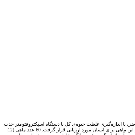
ر، با اندازه‌گیری غلظت جیوه‌ی کل با دستگاه اسپکتروفتومتر جذب
اتمی (Perkin Elmer, FIAS-100) و تکنیک بخار سرد، در نمونه‌های عضله ماهی سفید دریای خزر (Rutilus frisii kutum)، ریسک ناشی از مصرف این ماهی برای انسان مورد ارزیابی قرار گرفت. 60 عدد ماهی (12