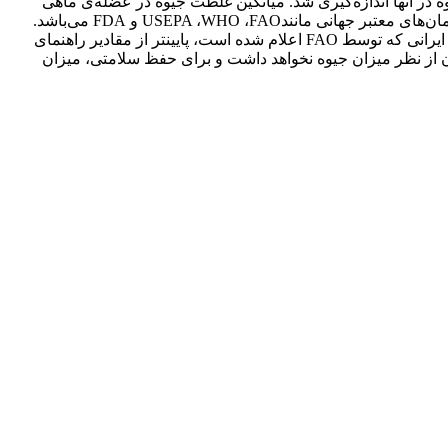
لظت جیوه در آنها اندازه‌گیری شد. میانگین غلظت جیوه‌ در عضله‌ی ماهی
سفید 112/0 میکروگرم بر گرم وزن تر (382/0 میکروگرم بر گرم وزن خشک) بود که این میزان پایینتر از حد استاندارد تعیین شده توسط سازمان‌های معتبر جهانی مانندUSEPA ،WHO ،FAO و FDA می‌باشد.
شاخص ریسک (HQ) کمتر از 1 (48/0) بود. هم‌چنین، محاسبات نشان داد که جذب روزانه‌ و هفتگی جیوه با توجه به میزان سرانه‌ی مصرف هر ایرانی که توسط FAO اعلام شده است، پایینتر از مقادیر راهنمای
امتی مصرف کنندگان از نظر میزان جیوه نخواهد داشت و برای حفظ سلامتی، میزان