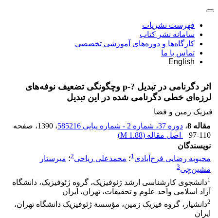
فهرست نشریات
سامانه نشر کتاب
کارگاه‌ها و دوره‌های آموزشی تخصصی
تماس با ما
English
اثر دگرنامی در تبدیل ?-p وچگونگی تضعیف نوفه‌‌های
لرزه‌‌‌ای خطی دگرنامی شده در این تبدیل
فیزیک زمین و فضا
مقاله 8
،
دوره 37، شماره 2 - شماره پیاپی 585216
، 1390
، صفحه
97-110
اصل مقاله (
1.88 M
)
نویسندگان
2
1
محبوبه رضایی فرح‌‌آبادی
؛
محمد‌‌علی ریاحی
؛
میرستار
3
مشین‌‌چی
1
دانشجوی کارشناسی ارشد ژئوفیزیک، گروه ژئوفیزیک، دانشگاه
آزاد اسلامی واحد علوم و تحقیقات، تهران، ایران
2
دانشیار، گروه فیزیک زمین، مؤسسة ژئوفیزیک دانشگاه تهران،
ایران