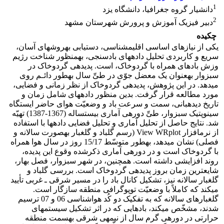
1
دانشیار گروه جغرافیا، دانشگاه یزد
2
دبیر فیزیک آموزش و پرورش شهرستان مشهد
چکیده
یکی از نیازهای اساسی اقلیم‎شناسی، دستیابی به‎روش‎های آسان،
سریع و کاربردی تحلیل داده‎های بادسنجی، به‎منظور شناخت رژیم
وزش بادهای همراه با گردوخاک، است. پدیده‎ی گردوخاک در
سبزوار به‎عنوان یک معضل جوّی در طیِّ سال به‎طور دائـم روی
می‎دهد. در این پژوهش، پدیده‎ی گردوخاک از نظر زمانی و فضایی،
مورد مطالعه قرار گرفت. بدین منظور داده‎های شامل زمان و
تاریخ دیده‎بانی، سمت و سرعت باد و وضعیّت هوای حاضر ایستگاه
سینوپتیک سبزوار، طیِّ دوره‎ی آماری بیست‎ساله (1367-1387) تهیّه
شد. نتایج حاصل از تحلیل آماری و تحلیل فضایی داده‎ها با استفاده
از نرم‎افزار View WRplot (رسم گلباد و گل‎غبار به‎صورت سالانه و
فصلی) نشان می‎دهد، به‎طور متوسّط 15/17 روز در سال هوا همراه
با گردوخاک است و در دوره‎ی آماری ذکرشده وقوع این پدیده،
روند افزایشی داشته است. همچنین، در شهر سبزوار، فصل بهار،
شایع‎ترین زمان بروز پدیده‎ی گردوخاک است. بررسی گلباد و
گل‎غبار سالانه نیز، تشکیل کانال باد را در مسیر شرقی ـ غربی تأیید
می‎کند که کاملاً با وضعیّت توپوگرافی منطقه سازگار است.
گل‎غبارهای سالانه که به تفکیک دو کُد هواشناسی 06 و 07 ترسیم
شدند، مشخّص می‎کند، بادهایی که در اثر تشکیل سیستم‎های
حرارتی در دوره‎ی گرم سال از نیمه‎ی شرقی به‎سمت منطقه