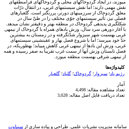
می‎وزند، در ایجاد گردوخاک‎های محلّی و گردوخاک‎های فرامنطقه‎ای
نقش مهمی دارند؛ اما نقش سیستم‎های غربی، در انتقال ذرّات
معلق گردوخاک از سرزمین‎های دورتر، پررنگ‎تر است. گل‎غبارهای
فصلی نیز، تأثیر سیستم‎های جوّی مختلف را در طیِّ سال در
شکل‎گیری پدیده‎ی گردوخاک در منطقه بهتر و دقیق‎تر نشان می‎دهد.
با آغاز دوره‎ی سرد سال، وزش بادهای همراه با گردوخاک از نیمه‎ی
غربی به‎سمت شهر سبزوار شدّت‎گرفته و در زمستان به بیشترین
حدّ خود می‎رسد؛ اما با شروع فصل بهار و عقب‎نشینی سیستم‎های
غربی، وزش این بادها از نیمه‎ی غربی کاهش می‎یابد؛ به‎طوری‎که، در
فصل تابستان وزش آنها از سمت غرب تقریباً به صفر رسیده و همه
از نیمه‎ی شرقی به‎سمت منطقه می‎وزد.
کلیدواژه‌ها
رژیم باد
؛
سبزوار
؛
گردوخاک
؛
گلباد
؛
گل‎غبار
آمار
تعداد مشاهده مقاله: 4,498
تعداد دریافت فایل اصل مقاله: 3,028
سامانه مدیریت نشریات علمی.
طراحی و پیاده سازی از
سیناوب