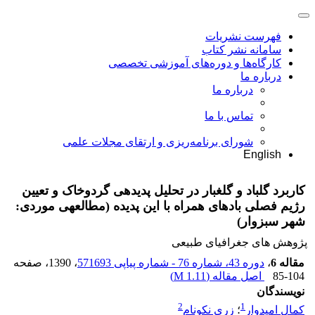
فهرست نشریات
سامانه نشر کتاب
کارگاه‌ها و دوره‌های آموزشی تخصصی
درباره ما
درباره ما
تماس با ما
شورای برنامه‌ریزی و ارتقای مجلات علمی
English
کاربرد گلباد و گل‎غبار در تحلیل پدیده‎ی گردوخاک و تعیین
رژیم فصلی بادهای همراه با این پدیده (مطالعه‎ی موردی:
شهر سبزوار)
پژوهش های جغرافیای طبیعی
مقاله 6
،
دوره 43، شماره 76 - شماره پیاپی 571693
، 1390
، صفحه
85-104
اصل مقاله (
1.11 M
)
نویسندگان
2
1
کمال امیدوار
؛
زری نکونام