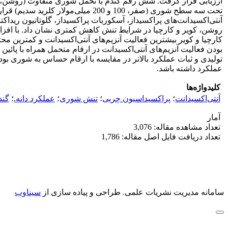
ارزیابی قرار گرفت. شش رقم گندم با تحمل شوری متفاوت (روشن، کوی
تحت سه سطح شوری (صفر، 100 و 200 
آنتی‌اکسیدانت‌های پراکسیداز، آسکوربات پراکسیداز، گلوتاتیون ریداک
روشن، کویر و کارچیا در شرایط تنش کاهش کمتری نشان داد. با افزای
کارچیا و کویر بیشترین فعالیت آنزیم‌های آنتی‌اکسیدانت و کمترین محت
بودن فعالیت آنزیم‌های آنتی‌اکسیدانت در ارقام متحمل همراه با پائین
تولیدی و ثبات عملکرد بالاتر در مقایسه با ارقام حساس به شوری بو
عملکرد داشته باشد.
کلیدواژه‌ها
آنتی‌اکسیدانت
؛
پراکسیداسیون چربی
؛
تنش شوری
؛
عملکرد دانه.
؛
گند
آمار
تعداد مشاهده مقاله: 3,076
تعداد دریافت فایل اصل مقاله: 1,786
سامانه مدیریت نشریات علمی.
طراحی و پیاده سازی از
سیناوب