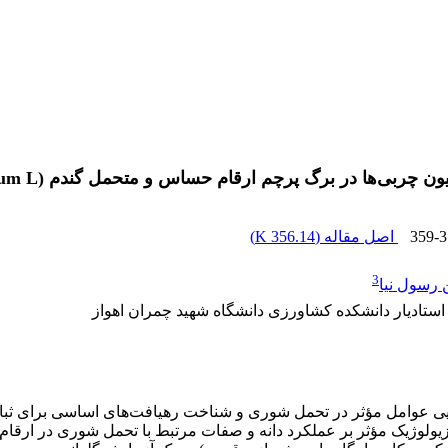
رگ پرچم ارقام حساس و متحمل گندم (Triticum aestivum L.) به تنش شوری
359-3
اصل مقاله (
356.14 K
)
3
 رسول نیا
ستادیار دانشکده کشاورزی دانشگاه شهید چمران اهواز
یی عوامل مؤثر در تحمل شوری و شناخت رهیافت‌های اساسی برای ثبا