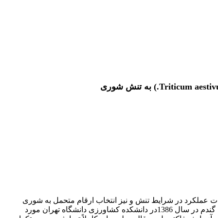
ت عملکرد در شرایط تنش و نیز انتخاب ارقام متحمل به شوری
گندم کمک نماید. به همین منظور اثرات تنش شوری بر خصوصیات فیزیولوژیک مؤثر بر عملکرد دانه و صفات مرتبط با تحمل شوری در ارقام گندم در سال 1386در دانشکده کشاورزی دانشگاه تهران مورد