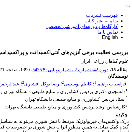
فهرست نشریات
سامانه نشر کتاب
کارگاه‌ها و دوره‌های آموزشی تخصصی
تماس با ما
English
بررسی فعالیت برخی آنزیم‌های آنتی‌اکسیدانت و پراکسیداسیون چربی‌‌ها در ب
علوم گیاهان زراعی ایران
مقاله 15
،
دوره 42، شماره 2 - شماره پیاپی 543539
، 1390
، صفحه
71
نویسندگان
2
2
1
افراسیاب راهنما
؛
کاظم پوستینی
؛
رضا توکل افشاری
؛
عبدالرحمن
1
دانشجوی دکتری پردیس کشاورزی و منابع طبیعی دانشگاه تهران و ا
2
استاد پردیس کشاورزی و منابع طبیعی دانشگاه تهران
3
کارشناس ارشد پردیس کشاورزی و منابع طبیعی دانشگاه تهران
چکیده
درک واکنش‌های فیزیولوژیک مرتبط با تنش شوری می‌تواند به شناسا