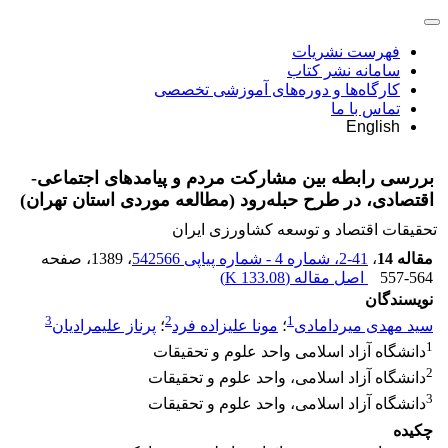
فهرست نشریات
سامانه نشر کتاب
کارگاه‌ها و دوره‌های آموزشی تخصصی
تماس با ما
English
بررسی رابطه بین مشارکت مردم و پیامدهای اجتماعی-
اقتصادی، در طرح حبله‌رود (مطالعه موردی استان تهران)
تحقیقات اقتصاد و توسعه کشاورزی ایران
مقاله 14
،
41-2، شماره 4 - شماره پیاپی 542566
، 1389
، صفحه
557-564
اصل مقاله (
133.08 K
)
نویسندگان
3
2
1
سید مهدی میردامادی
؛
مونا علیزاده فرد
؛
پرناز علیمرادیان
1
دانشگاه آزاد اسلامی واحد علوم و تحقیقات
2
دانشگاه‌ آزاد اسلامی، واحد علوم و تحقیقات
3
دانشگاه آزاد اسلامی، واحد علوم و تحقیقات
چکیده