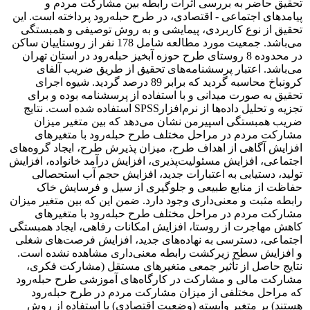
تحقیق حاضر به بررسی اثرات رابطه بین مشارکت مردم و
پیامدهای اجتماعی - اقتصادی، در طرح حبله‌رود پرداخته است. این
تحقیق از نوع کاربردی، پیمایشی و به روش توصیفی و همبستگی
می‌باشد. جمعیت مورد مطالعه شامل 178 نفر از روستاییان ساکن
در محدوده 8 روستای طرح حوزه آبخیز حبله‌رود در استان تهران
می‌باشد. اعتبار پرسشنامه‌های تحقیق از طریق ضریب آلفای
کرونباخ محاسبه گردید که برابر 89 درصد گردید. شیوه اجرای
تحقیق به صورت میدانی و با استفاده از پرسشنامه بوده و برای
تجزیه و تحلیل داده‌ها از نرم‌افزارSPSS استفاده شده است. نتایج
ضریب همبستگی اسپیرمن نشان می‌دهد که بین متغیر میزان
مشارکت مردم در مراحل مختلف طرح حبله‌رود با متغیرهای
افزایش آگاهی از اهداف طرح، میزان پذیرش طرح، ایجاد گروه‌های
اجتماعی، افزایش مسئولیت‌پذیری، افزایش درآمد خانواده، افزایش
تولید، دستیابی به اعتبارات جدید، افزایش حجم آب استحصالی
حفاظت از منابع طبیعی و جلوگیری از سیل و فرسایش خاک
رابطه مثبت و معنی‌داری وجود دارد. ضمن این که بین متغیر میزان
مشارکت مردم در مراحل مختلف طرح حبله‌رود با متغیرهای
کاهش مهاجرت از روستا، افزایش امکانات رفاهی، ایجاد همبستگی
اجتماعی، دسترسی به نهاده‌های جدید، افزایش فرصت‌های شغلی
و افزایش سطح زیرکشت رابطه معنی‌داری مشاهده نشده است.
نتایج حاصل از تأثیر جمعی متغیرهای مستقل (مشارکت فکری،
مشارکت مالی و مشارکت در کارگاه‌های آموزشی طرح حبله‌رود
که مراحل مختلفی از میزان مشارکت مردم در طرح حبله‌رود
هستند) بر متغیر وابسته (وضعیت اقتصادی) با استفاده از روش