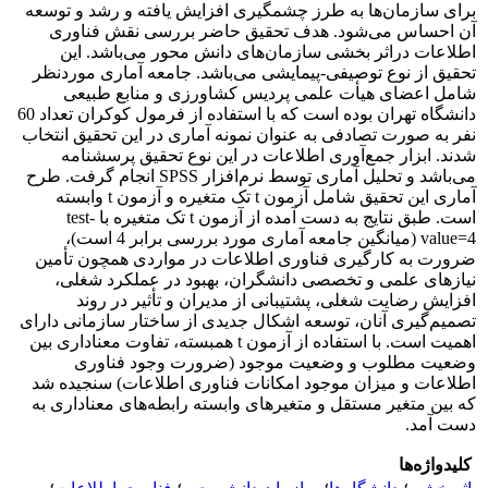
برای سازمان‌ها به طرز چشمگیری افزایش یافته و رشد و توسعه
آن احساس می‌شود. هدف تحقیق حاضر بررسی نقش فناوری
اطلاعات دراثر بخشی سازمان‌های دانش محور می‌باشد. این
تحقیق از نوع توصیفی-پیمایشی می‌باشد. جامعه آماری موردنظر
شامل اعضای هیأت علمی پردیس کشاورزی و منابع طبیعی
دانشگاه تهران بوده است که با استفاده از فرمول کوکران تعداد 60
نفر به صورت تصادفی به عنوان نمونه آماری در این تحقیق انتخاب
شدند. ابزار جمع‌آوری اطلاعات در این نوع تحقیق پرسشنامه
می‌باشد و تحلیل آماری توسط نرم‌افزار SPSS انجام گرفت. طرح
آماری این تحقیق شامل آزمون t تک متغیره و آزمون t وابسته
است. طبق نتایج به دست آمده از آزمون t تک متغیره با test-
value=4 (میانگین جامعه آماری مورد بررسی برابر 4 است)،
ضرورت به کارگیری فناوری اطلاعات در مواردی همچون تأمین
نیازهای علمی و تخصصی دانشگران، بهبود در عملکرد شغلی،
افزایش رضایت شغلی، پشتیبانی از مدیران و تأثیر در روند
تصمیم‌گیری آنان، توسعه اشکال جدیدی از ساختار سازمانی دارای
اهمیت است. با استفاده از آزمون t همبسته، تفاوت معناداری بین
وضعیت مطلوب و وضعیت موجود (ضرورت وجود فناوری
اطلاعات و میزان موجود امکانات فناوری اطلاعات) سنجیده شد
که بین متغیر مستقل و متغیر‌های وابسته رابطه‌های معناداری به
دست آمد.
کلیدواژه‌ها