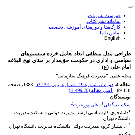
فهرست نشریات
سامانه نشر کتاب
کارگاه‌ها و دوره‌های آموزشی تخصصی
تماس با ما
English
طراحی مدل منطقی ابعاد تعامل خرده سیستم‌های
سیاسی و اداری در حکومت حق‌مدار بر مبنای نهج البلاغه
امام علی (ع)
مجله علمی "مدیریت فرهنگ سازمانی"
مقاله 4
،
دوره 7، شماره 19 - شماره پیاپی 532791
، 1388
، صفحه
89-118
اصل مقاله (
499.76 K
)
نویسندگان
2
1
سکینه بیگدلی
؛
علی پورعزت
1
دانشجوی کارشناسی ارشد مدیریت دولتی دانشکده مدیریت
دانشگاه تهران
2
¬دانشیار گروه مدیریت دولتی دانشکده مدیریت دانشگاه تهران
چکیده