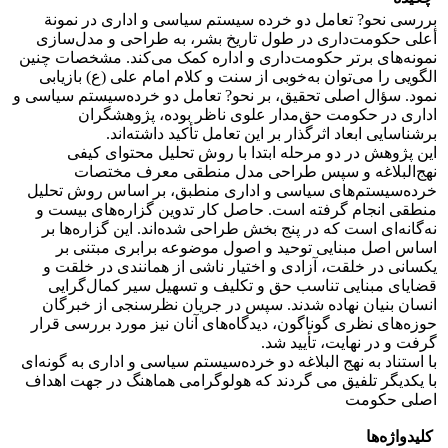
بررسی نحو? تعامل دو خرده سیستم سیاسی و اداری در نمونة
أعلی حکومت‌داری در طول تاریخ بشر، به طراحی و مدل‌سازی
نمونه‌های برتر حکومت‌داری و اداره کمک می‌کند. مشخصات چنین
الگویی را می‌توان به‌خوبی از سنت و کلام امام علی (ع) بازیابی
نمود. سؤال اصلی تحقیق، بر نحو? تعامل دو خرده‌سیستم سیاسی و
اداری در حکومت حق‌مدار علوی ناظر بوده، پژوهشگران
برشناسایی ابعاد اثرگذار بر این تعامل تأکید داشته‌اند.
این پژوهش در دو مرحله ابتدا با روش تحلیل محتوای کیفی
نهج‌البلاغه و سپس طراحی مدل منطقی معرف مختصات
خرده‌سیستم‌های سیاسی و اداری منطبق، بر اساس روش تحلیل
منطقی انجام گرفته است. حاصل کار تدوین گزاره‌های بیست و
نه‌گانه‌ای است که در پنج بخش طراحی شده‌اند. این گزاره‌ها بر
اساس اصل مبنایی توحید و اصول موضوعه برابری مبتنی بر
یکسانی در خلقت، آزادی و اختیار ناشی از همانندی در خلقت و
قضایای مبنایی تناسب حق و تکلیف و تسهیل سیر کمال‌گرایی
انسان بنیان نهاده شدند. سپس در جریان نظرسنجی از خبرگان
حوزه‌های نظری گوناگون، دیدگاه‌های آنان نیز مورد بررسی قرار
گرفت و در نهایت، تأیید شد.
با استناد به نهج البلاغه دو خرده‌سیستم سیاسی و اداری به گونه‌ای
با یکدیگر تلفیق می گردند که هولوگرامی هماهنگ در جهت اهداف
اصلی حکومت
کلیدواژه‌ها