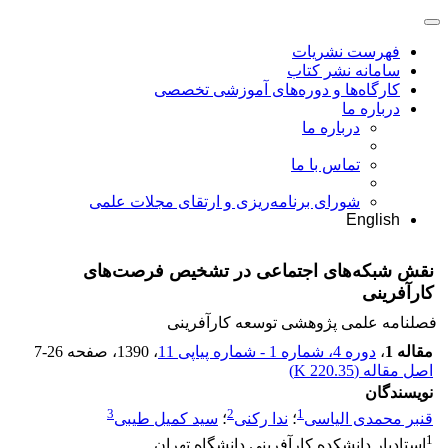
فهرست نشریات
سامانه نشر کتاب
کارگاه‌ها و دوره‌های آموزشی تخصصی
درباره ما
درباره ما
تماس با ما
شورای برنامه‌ریزی و ارتقای مجلات علمی
English
نقش شبکه‌های اجتماعی در تشخیص فرصت‌های
کارآفرینی
فصلنامه علمی پژوهشی توسعه کارآفرینی
مقاله 1
،
دوره 4، شماره 1 - شماره پیاپی 11
، 1390
، صفحه
7-26
اصل مقاله (
220.35 K
)
نویسندگان
3
2
1
قنبر محمدی الیاسی
؛
ندا رکنی
؛
سید کمیل طیبی
1
استادیار دانشکده کارآفرینی دانشگاه تهران