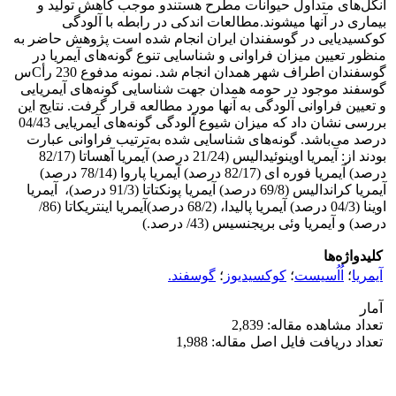
انگل‌های متداول حیوانات مطرح هستندو موجب کاهش تولید و
بیماری در آنها میشوند.مطالعات اندکی در رابطه با آلودگی
کوکسیدیایی در گوسفندان ایران انجام شده است پژوهش حاضر به
منظور تعیین میزان فراوانی و شناسایی تنوع گونه‌های آیمریا در
گوسفندان اطراف شهر همدان انجام شد. نمونه مدفوع 230 رأCس
گوسفند موجود در حومه همدان جهت شناسایی گونه‌های آیمریایی
و تعیین فراوانی آلودگی به آنها مورد مطالعه قرار گرفت. نتایج این
بررسی نشان داد که میزان شیوع آلودگی گونه‌های آیمریایی 04/43
درصد می‌باشد. گونه‌های شناسایی شده به‌ترتیب فراوانی عبارت
بودند از: آیمریا اوینوئیدالیس (21/24 درصد) آیمریا آهساتا (82/17
درصد) آیمریا فوره ای (82/17 درصد) آیمریا پاروا (78/14 درصد)
آیمریا کراندالیس (69/8 درصد) آیمریا پونکتاتا (91/3 درصد)، ‌ آیمریا
اوینا (04/3 درصد) آیمریا پالیدا، (68/2 درصد)آیمریا اینتریکاتا (86/
درصد) و آیمریا وئی بریجنسیس (43/ درصد.)‌
کلیدواژه‌ها
آیمریا
؛
اُاُسیست
؛
کوکسیدیوز
؛
گوسفند.
آمار
تعداد مشاهده مقاله: 2,839
تعداد دریافت فایل اصل مقاله: 1,988