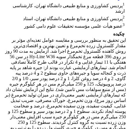
1
پردیس کشاورزی و منابع طبیعی دانشگاه تهران، کارشناسی
ارشد
2
پردیس کشاورزی و منابع طبیعی دانشگاه تهران، استاد
3
عضو هیأت علمی مؤسسه تحقیقات علوم دامی کشور
چکیده
این تحقیق به منظور بررسی و مقایسه عوامل تغذیه‌ای مؤثر بر
مقدار کلسترول زرده تخم‌مرغ و تعیین بهترین و اقتصادی‌ترین
روش کاهنده کلسترول تخم‌مرغ اجرا شد. آزمایش به مدت 90 روز
بر روی 396 قطعه مرغ تخمگذار سویه Hy-Line W36 در سن 56
هفتگی با 11 تیمار غذایی و 4 تکرار در قالب طرح کاملاً تصادفی
انجام شد. تیمارهای آزمایشی عبارت بودند از: جیره شاهد بر پایه
ذرت و کنجاله سویا و جیره‌های حاوی سطوح 2 و 4 درصد پیه
گاوی، 2 و 4 درصد روغن کلزا، 1 و 2 درصد پودر سیر، 1/0 و 2/0
درصد پروبیوتیک، 125 و 250 میلی‌گرم مس در هر کیلوگرم جیره
(مس از منبع سولفات مس تامین شد). نتایج این آزمایش نشان داد
که تیمارهای آزمایشی تغییر معنی‌داری در میزان تولید تخم‌مرغ (بر
اساس روز مرغ)، وزن تخم‌مرغ، خوراک مصرفی، ضریب تبدیل
غذایی، کیفیت سفیده، وزن سفیده تخم‌مرغ، درصد و ضخامت
پوسته ایجاد نکردند. سطوح 1 و 2 درصد پودر سیر و سطوح 125 و
250 میلی‌گرم مس در هر کیلوگرم جیره سبب افزایش معنی‌دار
وزن زرده نسبت به گروه کنترل گردیدند. سطوح 125 و 250
میلی‌گرم مس در کیلوگرم جیره، کلسترول زرده را به ترتیب به