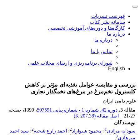
فهرست نشریات
سامانه نشر کتاب
کارگاه‌ها و دوره‌های آموزشی تخصصی
درباره ما
درباره ما
تماس با ما
شورای برنامه‌ریزی و ارتقای مجلات علمی
English
بررسی و مقایسه عوامل تغذیه‌ای مؤثر بر کاهش
کلسترول تخم‌مرغ در مرغ‌های تخمگذار تجاری
علوم دامی ایران
مقاله 3
،
دوره 42، شماره 1 - شماره پیاپی 507591
، 1390
، صفحه
21-27
اصل مقاله (
207.38 K
)
نویسندگان
2
2
1
سودابه مرادی
؛
محمود شیوازاد
؛
احمد زارع شحنه
؛
سید احمد
3
میرهادی