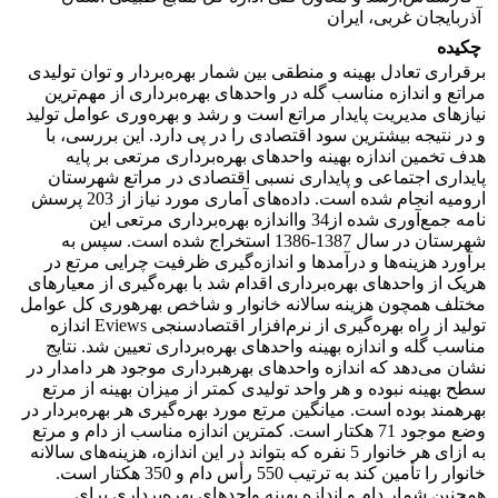
آذربایجان غربی، ایران
چکیده
برقراری تعادل بهینه و منطقی بین شمار بهره‌بردار و توان تولیدی
مراتع و اندازه مناسب گله در واحدهای بهره‌برداری از مهم‌ترین
نیازهای مدیریت پایدار مراتع است و رشد و بهره‌وری عوامل تولید
و در نتیجه بیشترین سود اقتصادی را در پی دارد. این بررسی، با
هدف تخمین اندازه بهینه واحدهای بهره‌برداری مرتعی بر پایه
پایداری اجتماعی و پایداری نسبی اقتصادی در مراتع شهرستان
ارومیه انجام شده است. داده‌های آماری مورد نیاز از 203 پرسش
نامه جمع‌آوری شده از34 وااندازه بهره‌برداری مرتعی این
شهرستان در سال 1387-1386 استخراج شده است. سپس به
برآورد هزینه‌ها و درآمدها و اندازه‌گیری ظرفیت چرایی مرتع در
هریک از واحدهای بهره‌برداری اقدام شد با بهره‌گیری از معیارهای
مختلف همچون هزینه سالانه خانوار و شاخص بهرهوری کل عوامل
تولید از راه بهره‌گیری از نرم‌افزار اقتصادسنجی Eviews اندازه
مناسب گله و اندازه بهینه واحدهای بهره‌برداری تعیین شد. نتایج
نشان می‌دهد که‌ اندازه واحدهای بهرهبرداری موجود هر دامدار در
سطح بهینه نبوده و هر واحد تولیدی کمتر از میزان بهینه از مرتع
بهرهمند بوده است. میانگین مرتع مورد بهره‌گیری هر بهره‌بردار در
وضع موجود 71 هکتار است. کمترین اندازه مناسب از دام و مرتع
به ازای هر خانوار 5 نفره که بتواند در این اندازه، هزینه‌های سالانه
خانوار را تأمین کند به ترتیب 550 رأس دام و 350 هکتار است.
همچنین شمار دام و اندازه بهینه واحدهای بهره‌برداری برای