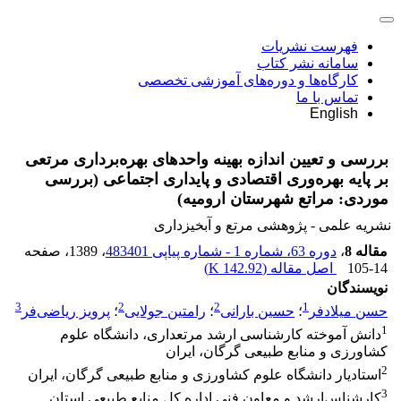
فهرست نشریات
سامانه نشر کتاب
کارگاه‌ها و دوره‌های آموزشی تخصصی
تماس با ما
English
بررسی و تعیین اندازه بهینه واحدهای بهره‌برداری مرتعی
بر پایه بهره‌وری اقتصادی و پایداری اجتماعی (بررسی
موردی: مراتع شهرستان ارومیه)
نشریه علمی - پژوهشی مرتع و آبخیزداری
مقاله 8
،
دوره 63، شماره 1 - شماره پیاپی 483401
، 1389
، صفحه
105-14
اصل مقاله (
142.92 K
)
نویسندگان
3
2
2
1
حسن میلادفر
؛
حسین بارانی
؛
رامتین جولایی
؛
پرویز ریاضی‌فر
1
دانش آموخته کارشناسی ارشد مرتعداری، دانشگاه علوم
کشاورزی و منابع طبیعی گرگان، ایران
2
استادیار دانشگاه علوم کشاورزی و منابع طبیعی گرگان، ایران
3
کارشناس‌ارشد و معاون فنی اداره کل منابع طبیعی استان