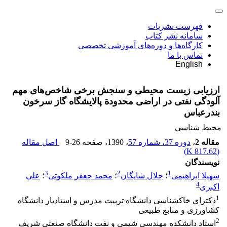
فهرست نشریات
سامانه نشر کتاب
کارگاه‌ها و دوره‌های آموزشی تخصصی
تماس با ما
English
ارزیابی زیست محیطی و سنجش برخی شاخص‌های مهم
آلودگی نفتی در اراضی محدودة پالایشگاه گاز سرخون
بندرعباس
محیط شناسی
مقاله 2
،
دوره 37، شماره 57
، 1390
، صفحه
9-26
اصل مقاله
)
817.62 K
(
نویسندگان
3
2
1
سهیلا ابراهیمی
؛
جلال شایگان
؛
محمد جعفر ملکوتی
؛
علی
4
اکبری
1
دکترای خاکشناسی دانشگاه تربیت مدرس و استادیار دانشگاه
کشاورزی و منابع طبیعی
2
استاد دانشکده مهندسی شیمی و نفت دانشگاه صنعتی شریف