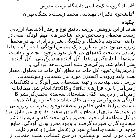
3
استاد گروه خاک‌شناسی دانشگاه تربیت مدرس
4
دانشجوی دکترای مهندسی محیط زیست دانشگاه تهران
چکیده
هدف از این پژوهش، بررسی دقیق نوع و رفتار آلاینده‌ها، ارزیابی
زیست محیطی و سنجش برخی شاخص‌های مهم آلودگی نفتی در
اراضی محدودة پالایشگاه و چگونگی نشر و ترابری آنها در محیط
زیرزمینی بود. بدین منظور، درک مقیاس آلودگی با حفر گمانه‌ها تا
رسیدن به سخت کفه‌های غیر قابل نفوذ موجود، انجام و برداشت
نمونه‌ها و اندازه‌گیری مقدار کل آلاینده هیدروکربنی و کل آلاینده
نفتی انجام شد. ویژگی‌های منبع اصلی موجد آلودگی، با
آزمایش‌های تعیین کل جامدات معلق، کل جامدات محلول، مقدار
نفت اولیه ورودی، اکسیژن مورد نیاز شیمیایی و بیوشیمیایی
بررسی شد. پهنه‌بندی و تهیة نقشه‌های نشر آلودگی، با تکنیک‌های
زمین‌آمار با نرم‌افزارهای Surfer و ArcGIS انجام شد. مطالعات
زمین‌آمار و بررسی کمّی نقشه‌های ‌سه‌بعدی تخمین‌گر نشر کل
آلودگی هیدروکربنی و نفتی خاک نشان داد که ترابری آلاینده‌ها،
به‌علت شرایط خاص حاکم بر منطقه (وجود سفره آب زیرزمینی
در عمق 24 متری از سطح و بالابودن سخت کفه‌های غیر قابل نفوذ
در کل منطقه)، از ناحیه محصور بالای سخت‌کفه و به‌وسیلة نشر
میعانات گازی صورت گرفت. با وجود محرز بودن آلودگی، منابع
موجد آن، نشت چاله‌های سوزان (عامل اصلی) و عدم رعایت
کامل موارد ایمنی و پیشگیری در حین عملیات، نشت احتمالی از