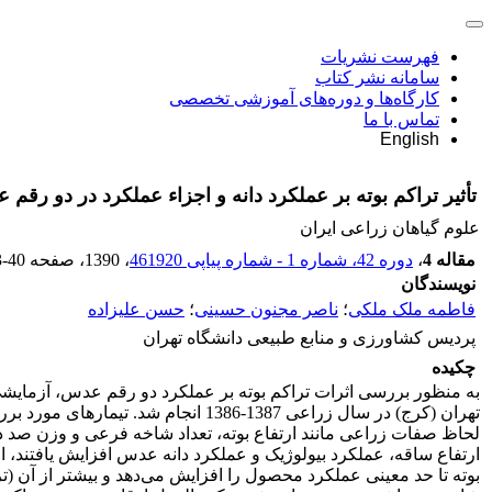
فهرست نشریات
سامانه نشر کتاب
کارگاه‌ها و دوره‌های آموزشی تخصصی
تماس با ما
English
تأثیر تراکم بوته بر عملکرد دانه و اجزاء عملکرد در دو رقم عدس (ulinaris Medik
علوم گیاهان زراعی ایران
مقاله 4
،
دوره 42، شماره 1 - شماره پیاپی 461920
، 1390
، صفحه
3-40
نویسندگان
فاطمه ملک ملکی
؛
ناصر مجنون حسینی
؛
حسن علیزاده
پردیس کشاورزی و منابع طبیعی دانشگاه تهران
چکیده
لحاظ صفات زراعی مانند ارتفاع بوته، تعداد شاخه فرعی و وزن صد دا
ارتفاع ساقه، عملکرد بیولوژیک و عملکرد دانه عدس افزایش یافتند، 
بوته تا حد معینی عملکرد محصول را افزایش می‌دهد و بیشتر از آن (ت