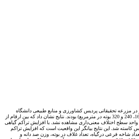
ثرات تراکم بوته بر عملکرد دو رقم عدس، آزمایشی به صورت فاکتوریل در قالب طرح بلوک‌های کامل تصادفی با 3 تکرار در مزرعه تحقیقاتی پردیس کشاورزی و منابع طبیعی دانشگاه
تهران (کرج) در سال زراعی 1387-1386 انجام شد. تیمارهای مورد بررسی شامل ارقام عدس (زیبا و مردم) و تراکم گیاهی در 4 سطح (80، 160، 240 و 320 بوته در مترمربع) بودند. نتایج نشان داد که بین ارقام از
 واحد سطح اختلاف معنی‌داری مشاهده نشد. با افزایش تراکم گیاهی
 کاسته شد. این نتایج بیانگر این واقعیت است که افزایش تراکم
اد شاخه فرعی درگیاه، تعداد غلاف در بوته، وزن صد دانه و