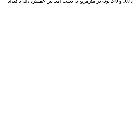
شاخص برداشت میسر خواهد شد. عکس‌العمل ارقام عدس به تراکم بوته نشان داد که حداکثر عملکرد دانه و بیولوژیک به ترتیب در تراکم‌های 160 و 240 بوته در مترمربع به دست آمد. بین عملکرد دانه با تعداد