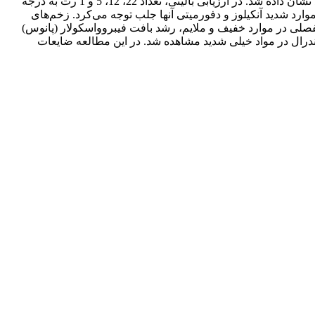
همراه یاور کامل فروند در قاعده دم و کف پای راست در 40 رت ایجاد گردید. ابتلای اندام حرکتی با 4 درجه خفیف، ملایم، شدید و خیلی شدید نشان داده شد. در ارزیابی بالینی، تعداد 22، 12، 5 و 1 رت به درجه
ارد شدید آنکیلوز و دفورمیتی آنها جلب توجه می‌کرد. زخم‌های
یال غشاء مفصلی در موارد خفیف و ملایم، رشد بافت فیبروواسکولار (پانوس)
ال در مواد خیلی شدید مشاهده شد. در این مطالعه ضایعات