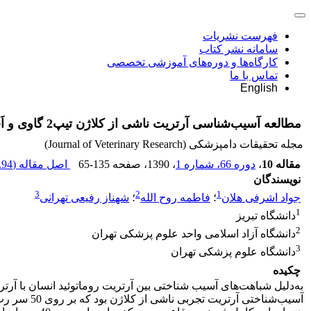
فهرست نشریات
سامانه نشر کتاب
کارگاه‌ها و دوره‌های آموزشی تخصصی
تماس با ما
English
مطالعه آسیب‌شناسی آرتریت ناشی از کلاژن تیپ2 گاوی و ‌اَجوان کامل فروند دررت
مجله تحقیقات دامپزشکی (Journal of Veterinary Research)
مقاله 10
،
دوره 66، شماره 1
، 1390
، صفحه
65-135
اصل مقاله (
94 K
نویسندگان
3
2
1
جواد اشرفی هلان
؛
فاطمه روح الله
؛
شهناز رفیعی تهرانی
1
دانشگاه تبریز
2
دانشگاه آزاد اسلامی واحد علوم پزشکی تهران
3
دانشگاه علوم پزشکی تهران
چکیده
به‌د‌لیل شباهت‌های آسیب شناختی بین آرتریت روماتوئید انسان با 