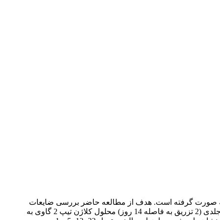
زمینه صورت گرفته است. هدف از مطالعه حاضر بررسی ضایعات
آسیب‌شناختی آرتریت تجربی ناشی از کلاژن بود که بر روی 50 سر رت ماده از نژاد Rattus norvegicus صورت گرفت. آرتریت با تزریق داخل جلدی (2 تزریق به فاصله 14 روز) محلول کلاژن تیپ 2 گاوی به