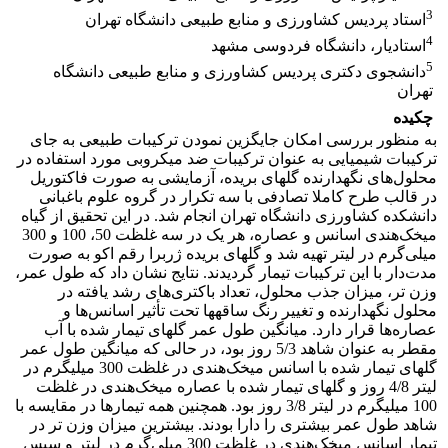
3
استاد پردیس کشاورزی و منابع طبیعی دانشگاه تهران
4
استادیار، دانشگاه فردوسی مشهد
5
دانشجوی دکتری پردیس کشاورزی و منابع طبیعی دانشگاه
تهران
چکیده
به منظور بررسی امکان جایگزین نمودن ترکیبات طبیعی به جای
ترکیبات شیمیایی به عنوان ترکیبات ضد میکروبی مورد استفاده در
محلول‌های نگهدارنده گل‎های بریده، آزمایشی به صورت فاکتوریل
در قالب طرح کاملا تصادفی با سه تکرار در گروه علوم باغبانی
دانشکده کشاورزی دانشگاه تهران انجام شد. در این تحقیق از گیاه
میخک‌هندی اسانس و عصاره، هر یک در سه غلظت 50، 100 و 300
میلی‌گرم در لیتر تهیه شد و گل‎های بریده ژربرا رقم اکو به صورت
مدت‌دار با این ترکیبات تیمار گردیدند. نتایج نشان داد که طول عمر،
وزن تر، میزان جذب محلول، تعداد باکتری‌های رشد‌ یافته در
محلول نگهدارنده و تغییر رنگ ساقه‎ها تحت تأثیر اسانس‌ها و
عصاره‌ها قرار دارد. میانگین طول عمر گل‎های تیمار شده با آب
مقطر به عنوان شاهد 5/3 روز بود، در حالی که میانگین طول عمر
گل‎های تیمار شده با اسانس میخک‌هندی در غلظت 300 میلی‎گرم در
لیتر 4/8 روز و گل‎های تیمار شده با عصاره میخک‌هندی در غلظت
100 میلی‎گرم در لیتر 3/8 روز بود. همچنین همه تیمارها در مقایسه با
شاهد طول عمر بیشتری را دارا بودند. بیشترین میزان وزن تر در
تیمار اسانس میخک‌هندی در غلظت 300 میلی‌گرم در لیتر و سپس