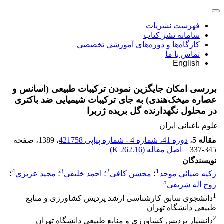
فهرست نشریات
سامانه نشر کتاب
کارگاه‌ها و دوره‌های آموزشی تخصصی
تماس با ما
English
بررسی امکان جایگزین نمودن ترکیبات طبیعی (اسانس و
عصاره میخک‌هندی) به جای ترکیبات شیمیایی ضد باکتری
در محلول نگهدارنده گل بریده ژربرا
علوم باغبانی ایران
مقاله 5
،
دوره 41، شماره 4 - شماره پیاپی 421758
، 1389
، صفحه
337-345
اصل مقاله (
262.16 K
)
نویسندگان
4
3
2
1
زکیه ضیائی موحد
؛
محسن کافی
؛
احمد خلیقی
؛
مجید عزیزی
؛
5
روح اله شریفی
1
دانشجوی سابق کارشناسی ارشد پردیس کشاورزی و منابع
طبیعی دانشگاه تهران
2
دانشیار پردیس کشاورزی و منابع طبیعی دانشگاه تهران