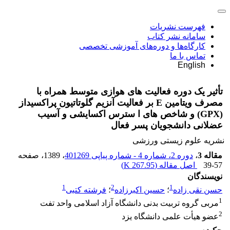
فهرست نشریات
سامانه نشر کتاب
کارگاه‌ها و دوره‌های آموزشی تخصصی
تماس با ما
English
تأثیر یک دوره فعالیت های هوازی متوسط همراه با
مصرف ویتامین E بر فعالیت آنزیم گلوتاتیون پراکسیداز
(GPX) و شاخص های ا سترس اکسایشی و آسیب
عضلانی دانشجویان پسر فعال
نشریه علوم زیستی ورزشی
مقاله 3
،
دوره 2، شماره 4 - شماره پیاپی 401269
، 1389
، صفحه
39-57
اصل مقاله (
267.95 K
)
نویسندگان
1
2
1
حسن نقی زاده
؛
حسین اکبرزاده
؛
فرشته کتبی
1
مربی گروه تربیت بدنی دانشگاه آزاد اسلامی واحد تفت
2
عضو هیأت علمی دانشگاه یزد