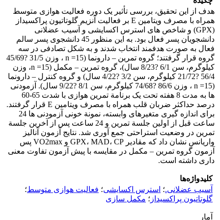
چکیده
هدف از این تحقیق، بررسی تأثیر یک دوره فعالیت هوازی متوسط
همراه با مصرف ویتامین E بر فعالیت آنزیم گلوتاتیون پراکسیداز
(GPX) و شاخص های استرس اکسایشی و آسیب عضلانی
دانشجویان پسر فعال بود. به این منظور 45 دانشجوی پسر سالم
فعال به صورت هدفمند انتخاب شدند و به شکل تصادفی در سه
گروه قرار گرفتند؛ گروه تمرین – دارونما (15= n ، وزن 31/5 ?45/69
کیلوگرم، سن 6/1 ?8/23 سال)، گروه تمرین – مکمل (15= n، وزن
56/4 ?21/72 کیلوگرم، سن 3/2 ?4/22 سال) و گروه کنترل – دارونما
(15= n ، وزن 86/6 ?74/68 کیلوگرم، سن 8/1 ?9/22 سال). آزمودنی
ها به مدت 8 هفته تحت یک برنامة تمرین هوازی با شدت 65-60
درصد حداکثر ضربان قلب همراه با مصرف ویتامین E قرار گرفتند.
برای اندازه گیری متغیرهای وابسته، نمونة خونی آزمودنی ها 24
ساعت قبل از اولین جلسة تمرین و 24 ساعت پس از آخرین جلسة
تمرین در وضعیت استراحتی جمع آوری شد. نتایج آزمون آنالیز
واریانس نشان داد که مقادیر GPX، MAD، CP و VO2max پس
آزمون گروه تمرین – مکمل در مقایسه با پیش آزمون تفاوت معنی
داری داشته است.
کلیدواژه‌ها
آسیب عضلانی.
؛
استرس اکسایشی
؛
فعالیت هوازی متوسط
؛
گلوتاتیون پراکسیداز
؛
مکمل سازی
آمار