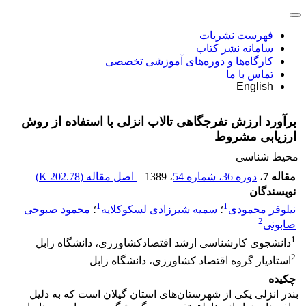
فهرست نشریات
سامانه نشر کتاب
کارگاه‌ها و دوره‌های آموزشی تخصصی
تماس با ما
English
برآورد ارزش تفرجگاهی تالاب انزلی با استفاده از روش
ارزیابی مشروط
محیط شناسی
مقاله 7
،
دوره 36، شماره 54
، 1389
اصل مقاله (
202.78 K
)
نویسندگان
1
1
نیلوفر محمودی
؛
سمیه شیرزادی لسکوکلایه
؛
محمود صبوحی
2
صابونی
1
دانشجوی کارشناسی ارشد اقتصادکشاورزی، دانشگاه زابل
2
استادیار گروه اقتصاد کشاورزی، دانشگاه زابل
چکیده
بندر انزلی یکی از شهرستان‌های استان گیلان است که به دلیل