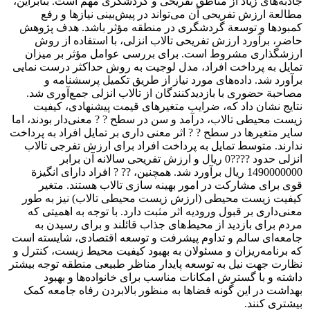
جاذبه‌های زیاد از مناطق تفریحی و گردشگری مهم است. بنابراین،
مطالعة ارزش تفریحی آن می‌تواند در پیش‌بینی نیازها و رفع
کمبودها و توسعة گردشگری در منطقه مؤثر باشد. هدف پژوهش
حاضر، برآورد ارزش تفریحی تالاب انزلی، با استفاده از روش
ارزشگذاری مشروط است. برای بررسی عوامل مؤثر بر میزان
تمایل به پرداخت افراد، مدل لوجیت به روش حداکثر درست نمایی
برآورد شد. داده‌های مورد نیاز از طریق تکمیل پرسشنامه و
مصاحبة حضوری با بازدیدکنندگان از تالاب انزلی جمع‌آوری شد.
نتایج نشان داد که، ضرایب متغیرهای قیمت پیشنهادی، کیفیت
زیست محیطی تالاب، درآمد و سن در سطح ? ? معنی‌دار بودند، اما
سایر متغیر‌ها در سطح ? ? اثر معنی داری بر تمایل افراد به پرداخت
ندارند. متوسط تمایل به پرداخت افراد برای ارزش تفرجی تالاب
انزلی حدود ????0 ریال و ارزش تفریحی سالانه آن برابر
1490000000 ریال برآورد شد. همچنین، ?? ? افراد دارای انگیزة
قوی برای مشارکت در امور بهینه سازی تالاب هستند. متغیر
کیفیت زیست محیطی (ارزش زیست محیطی تالاب) نیز به طور
معنی‌داری بر قبول ورودیه اثر مثبت دارد. با توجه به اهمیتی که
مردم برای بازدید از محیط‌های جذاب قائلند و برای رسیدن به
جامعه‌ای سالم و تداوم پیشرفت و توسعه اقتصادی، شایسته است
که برنامه‌ریزان و مسئولان به بهبود کیفیت محیط زیست، کنترل و
نظارت جهت نیل به توسعه پایدار مناظر طبیعی منطقه توجه بیشتر
داشته و با گسترش امکانات مناسب برای خانواده‌ها و بهبود
بهداشت در این گونه فضاها به منظور بالابردن رفاه جامعه کمک
بیشتری کنند.