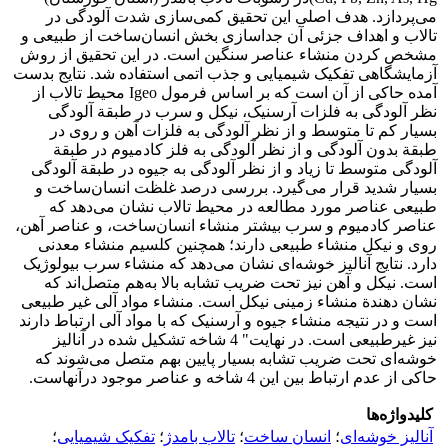
می‌پردازد. هدف اصلی این تحقیق کمی‌سازی شدت آلودگی در
تالاب و اهداف جزئی آن جداسازی بخش انسان‌ساخت از طبیعی و
مشخص کردن منشاء عناصر سنگین است. در این تحقیق از روش
آزمایشگاهی تفکیک شیمیایی و جذب اتمی استفاده شد. نتایج بدست
آمده حاکی از آن است که بر اساس فرمول Igeo محیط تالاب از
نظر آلودگی به فلزات آرسنیک، نیکل و سرب در طبقة آلودگی
بسیار کم تا متوسط و از نظر آلودگی به فلزات آهن و روی در
طبقة بدون آلودگی و از نظر آلودگی به فلز کادمیوم در طبقة
آلودگی متوسط تا زیاد و از نظر آلودگی به جیوه در طبقة آلودگی
بسیار شدید قرار می‌گیرد. بررسی درصد غلظت انسان‌ساخت و
طبیعی عناصر مورد مطالعه در محیط تالاب نشان می‌دهد که
عناصر کادمیوم و سرب بیشتر منشاء انسان‌ساخت، و عناصر آهن،
روی و نیکل منشاء طبیعی دارند؛ همچنین کلسیم منشاء معدنی
دارد. نتایج آنالیز خوشه‌ای نشان می‌دهد که منشاء سرب بیولوژیک
است. نیکل و آهن نیز تحت ضریب تشابه بالا به‌هم متصل‌اند که
نشان دهندة منشاء زمینی نیکل است. منشاء مواد آلی غیر طبیعی
است و در نتیجه منشاء جیوه و آرسنیک که با مواد آلی ارتباط دارند
نیز غیر‌طبیعی است. در نهایت" 4 شاخه تشکیل شده در آنالیز
خوشه‌ای تحت ضریب تشابه بسیار پایین بهم متصل می‌شوند که
حاکی از عدم ارتباط بین این 4 شاخه و عناصر موجود درآنهاست.
کلیدواژه‌ها
آنالیز خوشه‌ای
؛
انسان ساخت
؛
تالاب بامدژ
؛
تفکیک شیمیایی
؛