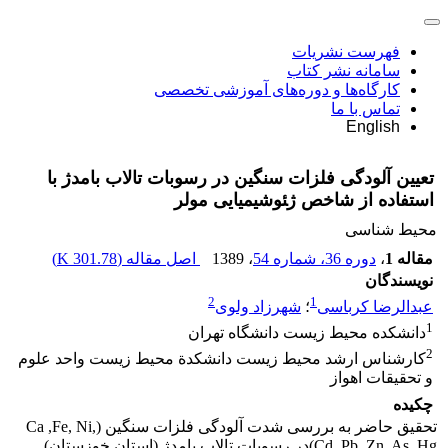
فهرست نشریات
سامانه نشر کتاب
کارگاه‌ها و دوره‌های آموزشی تخصصی
تماس با ما
English
تعیین آلودگی فلزات سنگین در رسوبات تالاب بامدژ با
استفاده از شاخص ژ‍ئوشیمیایی مولر
محیط شناسی
مقاله 1
،
دوره 36، شماره 54
، 1389
اصل مقاله (
301.78 K
)
نویسندگان
2
1
عبدالرضا کرباسی
؛
شهرزاد ولوی
1
دانشکده محیط زیست دانشگاه تهران
2
کارشناس ارشد محیط زیست دانشکدة محیط زیست واحد علوم
و تحقیقات اهواز
چکیده
تحقیق حاضر به بررسی شدت آلودگی فلزات سنگین (Ca ,Fe, Ni,
Cd, Pb, Zn, As, Hg)در رسوبات تالاب بامدژ (استان خوزستان)