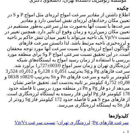
مؤسسه ژئوفیزیک دانشگاه تهران، دانشجوی دکتری
چکیده
اطلاع داشتن از مقادیر سرعت امواج لرزه‌ای مثل امواج P و S در
تعیین مکان رخدادهای لرزه‌ای نقش اساسی دارد و مقادیر
سرعت‌ها یا نسبت آنها به‌صورت مدل سرعتی به‌طور مستقیم در
تعیین مکان زمین‌لرزه و زمان وقوع آن تاثیر دارد. همچنین تغییر در
نسبت Vp/Vs یک ناحیه می‌تواند با تغییر میدان تنش حاکم بر ناحیه
و لرزه‌خیزی ناحیه مرتبط باشد. لذا دانستن سرعت فازهای
گوناگون امواج لرزه‌ای و یا نسبت سرعت آنها مورد توجه محققان
است. در این تحقیق نسبت سرعتی امواج P وS برای منطقه مورد
بررسی با استفاده از زمان رسید امواج به ایستگاه‌های شبکه
لرزه‌نگاری تهران و زمان سیر امواج 003/0±727ر1 برآورد شد.
سرعت فازهای Pg و Sg به‌ترتیب 051ر0 ± 128ر6 و 012ر0± 524ر3
کیلومتر بر ثانیه و سرعت فازهای Pn و Sn به‌ترتیب 082/0± 083/8 و
08ر0± 752ر4 کیلومتر بر ثانیه به‌دست آمد. تحقیق حاضر نشان
می‌دهد از دو فاز Pg و Pn در منطقه مورد بررسی تا فاصله حدود
178 کیلومتر فاز Pg اولین فاز رسیده به ایستگاه لرزه‌نگاری است.
از فازهای موج S هم تا فاصله حدود 172 کیلومتر فاز Sg زودتر از
فاز Sn به ایستگاه لرزه‌نگاری می‌رسد.
کلیدواژه‌ها
سرعت فازهای Pg
؛
لرزه‌نگاری تهران
؛
نسبت سرعت Vp/Vs