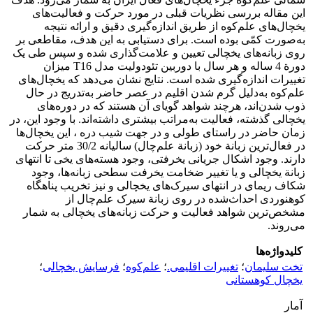
این مقاله بررسی نظریات قبلی در مورد حرکت و فعالیت‌های
یخچال‌های علم‌کوه از طریق اندازه‌گیری دقیق و ارائه نتیجه
به‌صورت کمّی بوده است. برای دستیابی به این هدف، مقاطعی بر
روی زبانه‌های یخچالی تعیین و علامت‌گذاری شده و سپس طی یک
دورة 4 ساله و هر سال با دوربین تئودولیت مدل T16 میزان
تغییرات اندازه‌گیری شده است. نتایج نشان می‌دهد که یخچال‌های
علم‌کوه به‌دلیل گرم شدن اقلیم در عصر حاضر به‌تدریج در حال
ذوب شدن‌اند، هرچند شواهد گویای آن هستند که در دوره‌های
یخچالی گذشته، فعالیت به‌مراتب بیشتری داشته‌اند. با وجود این، در
زمان حاضر در راستای طولی و در جهت شیب دره ، این یخچال‌ها
در فعال‌ترین زبانة خود (زبانة علم‌چال) سالیانه 30/2 متر حرکت
دارند. وجود اشکال جریانی یخرفتی، وجود هسته‌های یخی تا انتهای
زبانة یخچالی و یا تغییر ضخامت یخرفت سطحی زبانه‌ها، وجود
شکاف ریمای در انتهای سیرک‌های یخچالی و نیز تخریب پناهگاه
کوهنوردی احداث‌شده در روی زبانة سیرک علم‌چال از
مشخص‌ترین شواهد فعالیت و حرکت زبانه‌های یخچالی به شمار
می‌روند.
کلیدواژه‌ها
تخت سلیمان
؛
تغییرات اقلیمی.
؛
علم‌کوه
؛
فرسایش یخچالی
؛
یخچال کوهستانی
آمار