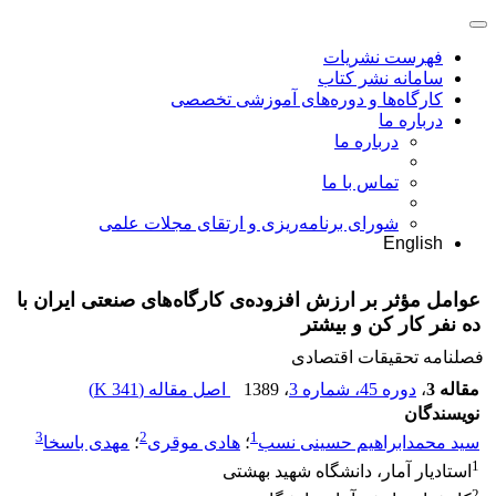
فهرست نشریات
سامانه نشر کتاب
کارگاه‌ها و دوره‌های آموزشی تخصصی
درباره ما
درباره ما
تماس با ما
شورای برنامه‌ریزی و ارتقای مجلات علمی
English
عوامل مؤثر بر ارزش افزوده‌ی کارگاه‌های صنعتی ایران با
ده نفر کار کن و بیش‎تر
فصلنامه تحقیقات اقتصادی
مقاله 3
،
دوره 45، شماره 3
، 1389
اصل مقاله (
341 K
)
نویسندگان
3
2
1
سید محمدابراهیم حسینی نسب
؛
هادی موقری
؛
مهدی باسخا
1
استادیار آمار، دانشگاه شهید بهشتی
2