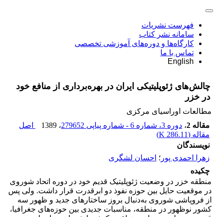
فهرست نشریات
سامانه نشر کتاب
کارگاه‌ها و دوره‌های آموزشی تخصصی
تماس با ما
English
چالش‌های ژئوپلیتیکی ایران در بهره‌برداری از منافع خود
در خزر
مطالعات اوراسیای مرکزی
مقاله 2
،
دوره 3، شماره 6 - شماره پیاپی 279652
، 1389
اصل
مقاله (
286.11 K
)
نویسندگان
زهرا احمدی پور
؛
احسان لشگری
چکیده
منطقه خزر در وضعیت ژئوپلیتیک قدیم خود در دوره اتحاد شوروی
در موقعیت حایل بین حوزه نفوذ دو ابرقدرت قرار داشت. ولی پس
از فروپاشی شوروی به‌دنبال بروز ساختارهای جدید و ظهور سه
کشور نوظهور در منطقه، مناسبات جدیدی بین حوزه‌های جغرافیا،