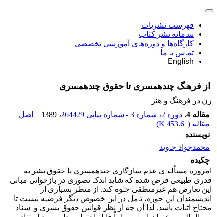
فهرست نشریات
سامانه نشر کتاب
کارگاه‌ها و دوره‌های آموزشی تخصصی
تماس با ما
English
از فرهنگ چندهمسری تا حقوق چندهمسری
زن در فرهنگ و هنر
مقاله 4
،
دوره 2، شماره 3 - شماره پیاپی 264429
، 1389
اصل
مقاله (
453.61 K
)
نویسنده
محمدجواد جاوید
چکیده
امروزه مسأله ی عدم سازگاری چندهمسری با حقوق بشر به
قدری طبیعی فرض شده که شاید اندک تصوری در بازخوانی مبانی
این تعارض هم غیرمنطقی جلوه کند. از منظر بسیاری از
اندیشمندان این حوزه، تأمل در این خصوص دیگر فرضیه نیست تا
محتاج اثبات باشد. لذا آن چه از نظر قوانین حقوق بشری و اسناد
بین المللی به عنوان اصلی تماماً قابل احترام مدام مورد استناد