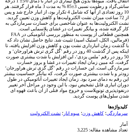
انتقال یافت. میوه‌ها بدون هیچ تیماری در انبار با دمای 5/0± 1 درجة
سانتی‌گراد و رطوبت نسبی 3±85 % به مدت 3 ماه قرار گرفتند. هر
10 روز تعدادی از آنها که شامل 4 تکرار بود، از انبار خارج شد و پس
از 72 ساعت میزان نشت الکترولیت‌ها و کاهش وزن تعیین گردید.
نشت الکترولیت‌ها به عنوان شاخصی برای خسارت سرمازدگی به
کار گرفته شده، و بیانگر تغییرات در غشای پلاسمایی است.
همچنین قطعاتی از پوست به منظور بررسی آناتومیکی در FAA
(فرمالین، الکل، استیک اسید) تثبیت شد. نتایج حاصل نشان داد که
با گذشت زمان انبارداری نشت یون و کاهش وزن افزایش یافته، تا
اینکه پس از گذشت 40 روز در رقم ’گل گزی ترش هراورجان‘ و
50 روز در رقم ’ملس یزدی‘، این افزایش با شدت بیشتری صورت
گرفت، که مبین زمان ایجاد تغییرات در غشا و بروز خسارت
سرمازدگی است. این خسارات در رقم ’گل گزی ترش هراورجان‘
زودتر و با شدت بیشتری صورت گرفت، که بیانگر حساسیت بیشتر
این رقم به دمای سرد بود. زمان ایجاد تغییرات آناتومیکی در طول
دوران انباری قابل تشخیص نبود، با این وجود در مراحل آخر تغییر
درنفوذپذیری تونوپلاست و خروج مواد فنلی از آن باعث قهوه ای
شدن سلول‌های پوست گردید.
کلیدواژه‌ها
سرمازدگی
؛
کاهش وزن
؛
میوه انار
؛
نشت الکترولیت
آمار
تعداد مشاهده مقاله: 3,225