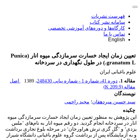
فهرست نشریات
سامانه نشر کتاب
کارگاه‌ها و دوره‌های آموزشی تخصصی
تماس با ما
English
تعیین زمان ایجاد خسارت سرمازدگی میوه انار (Punica
granatum L.) در طول نگهداری در سردخانه
علوم باغبانی ایران
مقاله 1
،
دوره 41، شماره 1 - شماره پیاپی 248430
، 1389
اصل
مقاله (
209.9 K
)
نویسندگان
سید حسین میردهقان
؛
مجید راحمی
چکیده
این پژوهش به منظور تعیین زمان ایجاد خسارت سرمازدگی میوه
انار در سردخانه انجام گردید. دو رقم میوه انار به نام‌های ’ملس
یزدی‘ و ’گل گزی ترش هراورجان‘ در مرحله بلوغ تجاری برداشت
و به آزمایشگاه پس از برداشت گروه علوم باغبانی دانشگاه شیراز